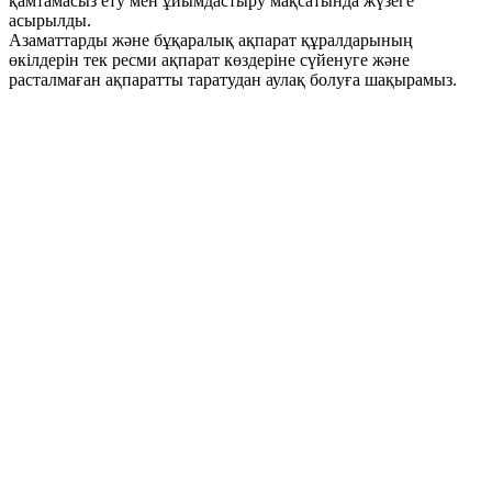
қамтамасыз ету мен ұйымдастыру мақсатында жүзеге
асырылды.
Азаматтарды және бұқаралық ақпарат құралдарының
өкілдерін тек ресми ақпарат көздеріне сүйенуге және
расталмаған ақпаратты таратудан аулақ болуға шақырамыз.