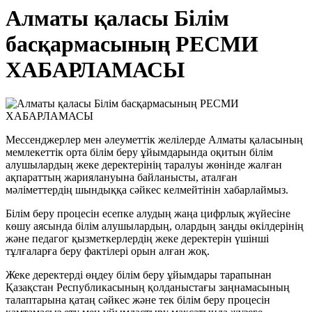
Алматы қаласы Білім
басқармасының РЕСМИ
ХАБАРЛАМАСЫ
Мессенджерлер мен әлеуметтік желілерде Алматы қаласының
мемлекеттік орта білім беру ұйымдарында оқитын білім
алушылардың жеке деректерінің таралуы жөнінде жалған
ақпараттың жариялануына байланысты, аталған
мәліметтердің шындыққа сәйкес келмейтінін хабарлаймыз.
Білім беру процесін есепке алудың жаңа цифрлық жүйесіне
көшу аясында білім алушылардың, олардың заңды өкілдерінің
және педагог қызметкерлердің жеке деректерін үшінші
тұлғаларға беру фактілері орын алған жоқ.
Жеке деректерді өңдеу білім беру ұйымдары тарапынан
Қазақстан Республикасының қолданыстағы заңнамасының
талаптарына қатаң сәйкес және тек білім беру процесін