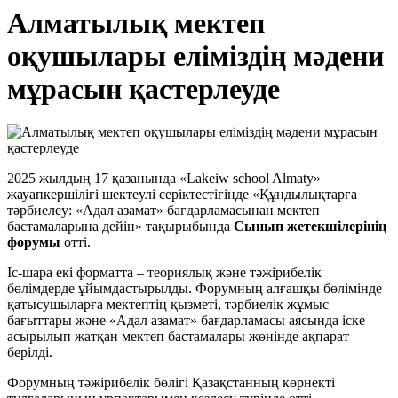
Алматылық мектеп
оқушылары еліміздің мәдени
мұрасын қастерлеуде
2025 жылдың 17 қазанында «Lakeiw school Almaty»
жауапкершілігі шектеулі серіктестігінде «Құндылықтарға
тәрбиелеу: «Адал азамат» бағдарламасынан мектеп
бастамаларына дейін» тақырыбында
Сынып жетекшілерінің
форумы
өтті.
Іс-шара екі форматта – теориялық және тәжірибелік
бөлімдерде ұйымдастырылды. Форумның алғашқы бөлімінде
қатысушыларға мектептің қызметі, тәрбиелік жұмыс
бағыттары және «Адал азамат» бағдарламасы аясында іске
асырылып жатқан мектеп бастамалары жөнінде ақпарат
берілді.
Форумның тәжірибелік бөлігі Қазақстанның көрнекті