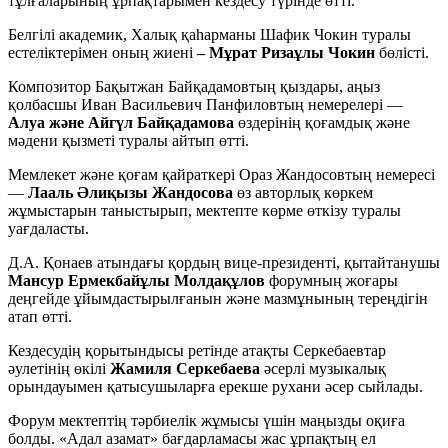
тұлғаларының ұрпақтарымен кездесу түрінде өтті.
Белгілі академик, Халық қаһарманы Шафик Чокин туралы
естеліктерімен оның жиені
– Мұрат Ризаұлы Чокин
бөлісті.
Композитор Бақытжан Байқадамовтың қыздары, аңыз
қолбасшы Иван Васильевич Панфиловтың немерелері —
Алуа және Айгүл Байқадамова
өздерінің қоғамдық және
мәдени қызметі туралы айтып өтті.
Мемлекет және қоғам қайраткері Ораз Жандосовтың немересі
—
Лааль Әлиқызы Жандосова
өз авторлық көркем
жұмыстарын таныстырып, мектепте көрме өткізу туралы
уағдаласты.
Д.А. Қонаев атындағы қордың вице-президенті, қытайтанушы
Мансур Ермекбайұлы Молдақұлов
форумның жоғары
деңгейде ұйымдастырылғанын және мазмұнының тереңдігін
атап өтті.
Кездесудің қорытындысы ретінде атақты Серкебаевтар
әулетінің өкілі
Жамиля Серкебаева
әсерлі музыкалық
орындауымен қатысушыларға ерекше рухани әсер сыйлады.
Форум мектептің тәрбиелік жұмысы үшін маңызды оқиға
болды. «Адал азамат» бағдарламасы жас ұрпақтың ел