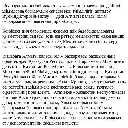
«Іс-шараның негізгі мақсаты - жекеменшік мектепке дейінгі
ұйымдарда басқарудың сапасы мен тиімділігін арттыру
мүмкіндіктерін анықтау», - деді Алматы қаласы білім
басқармасы басшысының орынбасары.
Конференция барысында жекеменшік балабақшалардағы
қызметтердің сапасы, өзін-өзі реттеу, мемлекеттік-жекеменшік
әріптестікті дамыту, сондай-ақ Мектепке дейінгі білім беру
саласындағы өзекті мәселелері талқыланды.
Іс-шараға Алматы қаласы білім басқармасы басшысының
орынбасары, Қазақстан Республикасы Парламенті Мәжілісінің
депутаты, Қазақстан Республикасы Білім министрлігінің
Мектепке дейінгі білім департаментінің директоры, Қазақстан
Республикасы Білім Министрлігінің балаларды ерте дамыту
институтының директоры, «Асыл Ұрпақ қауымдастығы» өзін-
өзі реттейтін ұйым жеке кәсіпкерлер мен заңды тұлғалар
бірлестігінің президенті, «Атамекен» Қазақстан Республикасы
Ұлттық Кәсіпкерлер палатасының адами капиталды дамыту
департаментінің сарапшысы, Алматы облысы Білім
басқармасы басшысының орынбасары, Алматы облысы
санитарлық-эпидемиологиялық қадағалау департаментінің
және Алматы қаласы Білім саласындағы сапаны қамтамасыз
ету департаментінің басшысы қатысты.