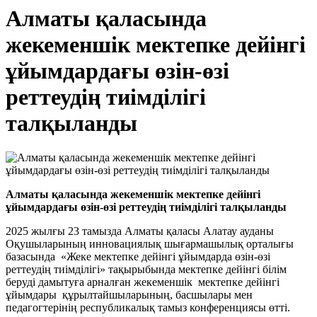
Алматы қаласында
жекеменшік мектепке дейінгі
ұйымдардағы өзін-өзі
реттеудің тиімділігі
талқыланды
Алматы қаласында жекеменшік мектепке дейінгі
ұйымдардағы өзін-өзі реттеудің тиімділігі талқыланды
2025 жылғы 23 тамызда Алматы қаласы Алатау ауданы
Оқушыларының инновациялық шығармашылық орталығы
базасында «Жеке мектепке дейінгі ұйымдарда өзін-өзі
реттеудің тиімділігі» тақырыбында мектепке дейінгі білім
беруді дамытуға арналған жекеменшік мектепке дейінгі
ұйымдары құрылтайшыларының, басшылары мен
педагогтерінің республикалық тамыз конференциясы өтті.