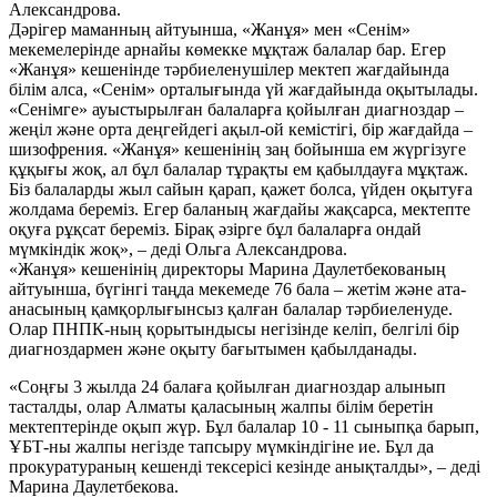
Александрова.
Дәрігер маманның айтуынша, «Жанұя» мен «Сенім»
мекемелерінде арнайы көмекке мұқтаж балалар бар. Егер
«Жанұя» кешенінде тәрбиеленушілер мектеп жағдайында
білім алса, «Сенім» орталығында үй жағдайында оқытылады.
«Сенімге» ауыстырылған балаларға қойылған диагноздар –
жеңіл және орта деңгейдегі ақыл-ой кемістігі, бір жағдайда –
шизофрения. «Жанұя» кешенінің заң бойынша ем жүргізуге
құқығы жоқ, ал бұл балалар тұрақты ем қабылдауға мұқтаж.
Біз балаларды жыл сайын қарап, қажет болса, үйден оқытуға
жолдама береміз. Егер баланың жағдайы жақсарса, мектепте
оқуға рұқсат береміз. Бірақ әзірге бұл балаларға ондай
мүмкіндік жоқ», – деді Ольга Александрова.
«Жанұя» кешенінің директоры Марина Даулетбекованың
айтуынша, бүгінгі таңда мекемеде 76 бала – жетім және ата-
анасының қамқорлығынсыз қалған балалар тәрбиеленуде.
Олар ПНПК-ның қорытындысы негізінде келіп, белгілі бір
диагноздармен және оқыту бағытымен қабылданады.
«Соңғы 3 жылда 24 балаға қойылған диагноздар алынып
тасталды, олар Алматы қаласының жалпы білім беретін
мектептерінде оқып жүр. Бұл балалар 10 - 11 сыныпқа барып,
ҰБТ-ны жалпы негізде тапсыру мүмкіндігіне ие. Бұл да
прокуратураның кешенді тексерісі кезінде анықталды», – деді
Марина Даулетбекова.