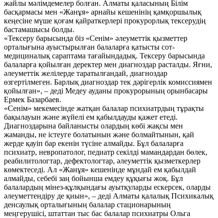
жайлы мәлімдемелер болған. Алматы қаласының Білім
басқармасы мен «Жанұя» арнайы кешенінің қамқоршылық
кеңесіне мүше қоғам қайраткерлері прокурорлық тексерудің
бастамашысы болды.
«Тексеру барысында біз «Сенім» әлеуметтік қызметтер
орталығына ауыстырылған балаларға қатысты сот-
медициналық сараптама тағайындадық. Тексеру барысында
балаларға қойылған деректер мен диагноздар расталды. Яғни,
әлеуметтік желілерде таратылғандай, диагноздар
өзгертілмеген. Барлық диагноздар тек дәрігерлік комиссиямен
қойылған», – деді Медеу ауданы прокурорының орынбасары
Ермек Базарбаев.
«Сенім» мекемесінде жатқан балалар психиатрдың тұрақты
бақылауын және жүйелі ем қабылдауды қажет етеді.
Диагноздарына байланысты олардың көбі жақсы мен
жаманды, не істеуге болатынын және болмайтынын, қай
жерде қауіп бар екенін түсіне алмайды. Бұл балаларға
психиатр, невропатолог, педиатр секілді мамандардан бөлек,
реабилитологтар, дефектологтар, әлеуметтік қызметкерлер
көмектеседі. Ал «Жанұя» кешенінде мұндай ем қабылдай
алмайды, себебі заң бойынша емдеу құқығы жоқ. Бұл
балалардың мінез-құлқындағы ауытқуларды ескерсек, оларды
әлеуметтендіру де қиын», – деді Алматы қалалық Психикалық
денсаулық орталығының балалар стационарының
меңгерушісі, штаттан тыс бас балалар психиатры Ольга