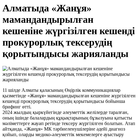
Алматыда «Жанұя»
мамандандырылған
кешеніне жүргізілген кешенді
прокурорлық тексерудің
қорытындысы жарияланды
11 шілде Алматы қаласының Өңірлік коммуникациялар
қызметінде «Жанұя» мамандандырылған кешеніне жүргізілген
кешенді прокурорлық тексерудің қорытындысы бойынша
брифинг өтті.
2024 жылдың қыркүйегінде әлеуметтік желілерде таралған,
оның ішінде балалардың құқықтарының бұзылуына қатысты
мәліметтерге жауап ретінде тексеру жүргізілген болатын. Атап
айтқанда, «Жанұя» МК тәрбиеленушілеріне әдейі диагноз
қойып, оларды медико-әлеуметтік мекемелерге ауыстыру