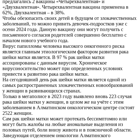
предлагались 2 вакцины «Четырехвалентная» и
«Двухвалентная». Четырехвалентная вакцина применена в
62%, Двухвалентная – в 38%.
Чтобы обезопасить своих детей в будущем от злокачественных
заболеваний, то можно привить девочек-подростков уже с
осени 2024 года. Данную вакцину они могут получить с
письменного согласия родителей совершенно бесплатно с
началом нового учебного года.
Вирус папилломы человека высокого онкогенного риска
является главным этиологическим фактором развития рака
шейки матки является. В 97 % рак шейки матки
ассоциированы с данным вирусом. Хроническое
вирусоносительство может при определенных условиях
привести к развитию рака шейки матки.
На сегодняшний день рак шейки матки является одной из
самых распространенных злокачественных новообразований
у женщин в развивающихся странах.
Только в мегаполисе в 2023 году выявлено вновь 223 случая
рака шейки матки у женщин, в целом же на учёте с этим
заболеванием в Алматинском онкологическом центре состоят
2522 женщин.
Сам рак шейки матки может протекать бессимптомно или
могут быть жалобы на любые аномальные выделения из
половых путей, боли внизу живота и в поясничной области.
Заведующая отделением онкологии Алматинского