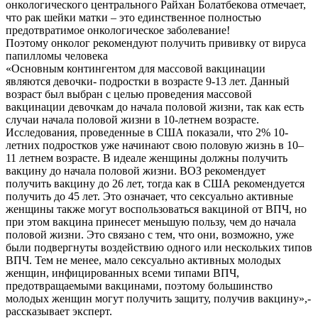
онкологического центрального Райхан Болатбекова отмечает,
что рак шейки матки – это единственное полностью
предотвратимое онкологическое заболевание!
Поэтому онколог рекомендуют получить прививку от вируса
папилломы человека
«Основным контингентом для массовой вакцинации
являются девочки- подростки в возрасте 9-13 лет. Данный
возраст был выбран с целью проведения массовой
вакцинации девочкам до начала половой жизни, так как есть
случаи начала половой жизни в 10-летнем возрасте.
Исследования, проведенные в США показали, что 2% 10-
летних подростков уже начинают свою половую жизнь в 10–
11 летнем возрасте. В идеале женщины должны получить
вакцину до начала половой жизни. ВОЗ рекомендует
получить вакцину до 26 лет, тогда как в США рекомендуется
получить до 45 лет. Это означает, что сексуально активные
женщины также могут воспользоваться вакциной от ВПЧ, но
при этом вакцина принесет меньшую пользу, чем до начала
половой жизни. Это связано с тем, что они, возможно, уже
были подвергнуты воздействию одного или нескольких типов
ВПЧ. Тем не менее, мало сексуально активных молодых
женщин, инфицированных всеми типами ВПЧ,
предотвращаемыми вакцинами, поэтому большинство
молодых женщин могут получить защиту, получив вакцину»,-
рассказывает эксперт.