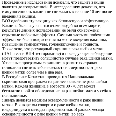
Проведенные исследования показали, что защита вакцин
является долговременной. В исследованиях доказано, что
иммуногенность вакцин не снижалась в течение 10 лет после
введения вакцины.
ВОЗ одобрила эту вакцину как безопасную и эффективную.
Вакцина была изучена тысячами людей во всем мире и, в
результате данных исследований не были обнаружены
серьезные побочные эффекты. Самыми частыми побочными
эффектами были покраснения на месте введения вакцины,
повышение температуры, головокружение и тошнота.
Также ясно, что регулярный скрининг рака шейки матки
(ПАП-тест и ВПЧ-тестирование) и последующее наблюдение
могут предотвратить большинство случаев рака шейки матки.
Успешные программы скрининга в развитых странах
позволили снизить заболеваемость и смертность от рака
шейки матки более чем в два раза.
В Республике Казахстан проводится Национальная
скрининговая программа на раннее выявление рака шейки
матки. Каждая женщина в возрасте 30 -70 лет может
бесплатно пройти обследование на рак шейки матки у себя в
поликлинике.
Январь является месяцем осведомленности о раке шейки
матки. В январе мы говорим о раке шейки матки,
информируем о методах профилактики. В рамках месяца
осведомленности о раке шейки матки, во всех