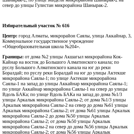
север до улицы Гулистан микрорайона Шанырак-2.
Избирательный участок № 616
Центр:
город Алматы, микрорайон Саялы, улица Аккайнар, 3,
Коммунальное государственное учреждение
«Общеобразовательная школа №204».
Границы:
от дома №2 улицы Акшагыл микрорайона Кок-
Кайнар на восток до Большого Алматинского канала; по
руслу Большого Алматинского канала на юг до реки
Боралдай; по руслу реки Боралдай на юг до улицы Актекше
микрорайона Саялы-1; по улице Актекше микрорайона
Саялы-1 на запад до улицы Аккайнар микрорайона Саялы-1;
по улице Аккайнар микрорайона Саялы-1 на север до улицы
Вдоль БАКа; по улице Вдоль БАКа на запад до дома №1/3
улицы Аркалык микрорайона Саялы-2; от дома №1/3 улицы
Аркалык микрорайона Саялы-2 на север до дома №61 улицы
Аркалык микрорайона Саялы-2; от дома №61 улицы Аркалык
микрорайона Саялы-2 до дома №50 улицы Аркалык
микрорайона Саялы-2; от дома №50 улицы Аркалык
микрорайона Саялы-2 на север до дома №56 улицы Аркалык
микрорайона Саялы-2; от дома №56 улицы Аркалык