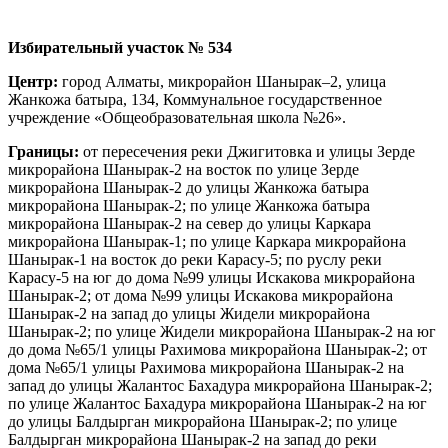
Избирательный участок № 534
Центр:
город Алматы, микрорайон Шанырак–2, улица
Жанкожа батыра, 134, Коммунальное государственное
учреждение «Общеобразовательная школа №26».
Границы:
от пересечения реки Джигитовка и улицы Зерде
микрорайона Шанырак-2 на восток по улице Зерде
микрорайона Шанырак-2 до улицы Жанкожа батыра
микрорайона Шанырак-2; по улице Жанкожа батыра
микрорайона Шанырак-2 на север до улицы Каркара
микрорайона Шанырак-1; по улице Каркара микрорайона
Шанырак-1 на восток до реки Карасу-5; по руслу реки
Карасу-5 на юг до дома №99 улицы Искакова микрорайона
Шанырак-2; от дома №99 улицы Искакова микрорайона
Шанырак-2 на запад до улицы Жидели микрорайона
Шанырак-2; по улице Жидели микрорайона Шанырак-2 на юг
до дома №65/1 улицы Рахимова микрорайона Шанырак-2; от
дома №65/1 улицы Рахимова микрорайона Шанырак-2 на
запад до улицы Жалантос Бахадура микрорайона Шанырак-2;
по улице Жалантос Бахадура микрорайона Шанырак-2 на юг
до улицы Балдырган микрорайона Шанырак-2; по улице
Балдырган микрорайона Шанырак-2 на запад до реки