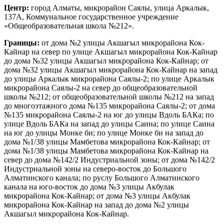
Центр:
город Алматы, микрорайон Саялы, улица Аркалык,
137А, Коммунальное государственное учреждение
«Общеобразовательная школа №212».
Границы:
от дома №2 улицы Акшагыл микрорайона Кок-
Кайнар на север по улице Акшагыл микрорайона Кок-Кайнар
до дома №32 улицы Акшагыл микрорайона Кок-Кайнар; от
дома №32 улицы Акшагыл микрорайона Кок-Кайнар на запад
до улицы Аркалык микрорайона Саялы-2; по улице Аркалык
микрорайона Саялы-2 на север до общеобразовательной
школы №212; от общеобразовательной школы №212 на запад
до многоэтажного дома №135 микрорайона Саялы-2; от дома
№135 микрорайона Саялы-2 на юг до улицы Вдоль БАКа; по
улице Вдоль БАКа на запад до улицы Саина; по улице Саина
на юг до улицы Монке би; по улице Монке би на запад до
дома №1/38 улицы Мамбетова микрорайона Кок-Кайнар; от
дома №1/38 улицы Мамбетова микрорайона Кок-Кайнар на
север до дома №142/2 Индустриальной зоны; от дома №142/2
Индустриальной зоны на северо-восток до Большого
Алматинского канала; по руслу Большого Алматинского
канала на юго-восток до дома №3 улицы Акбулак
микрорайона Кок-Кайнар; от дома №3 улицы Акбулак
микрорайона Кок-Кайнар на запад до дома №2 улицы
Акшагыл микрорайона Кок-Кайнар.