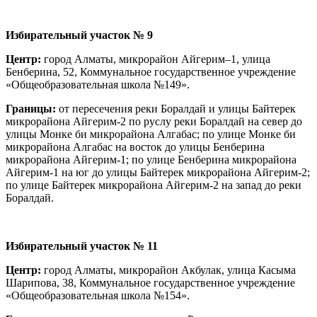
Избирательный участок № 9
Центр:
город Алматы, микрорайон Айгерим–1, улица
Бенберина, 52, Коммунальное государственное учреждение
«Общеобразовательная школа №149».
Границы:
от пересечения реки Боралдай и улицы Байтерек
микрорайона Айгерим-2 по руслу реки Боралдай на север до
улицы Монке би микрорайона Алгабас; по улице Монке би
микрорайона Алгабас на восток до улицы Бенберина
микрорайона Айгерим-1; по улице Бенберина микрорайона
Айгерим-1 на юг до улицы Байтерек микрорайона Айгерим-2;
по улице Байтерек микрорайона Айгерим-2 на запад до реки
Боралдай.
Избирательный участок № 11
Центр:
город Алматы, микрорайон Акбулак, улица Касыма
Шарипова, 38, Коммунальное государственное учреждение
«Общеобразовательная школа №154».