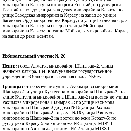
микрорайона Карасу на юг до реки Есентай; по руслу реки
Есентай на юг до улицы Заводская микрорайона Карасу; по
улице Заводская микрорайона Карасу на запад до улицы
Баганалы Орда микрорайона Карасу; по улице Баганалы Орда
микрорайона Карасу на север до улицы Мойылды
микрорайона Карасу; по улице Мойылды микрорайона Карасу
на запад до реки Есентай.
Избирательный участок № 20
Центр:
город Алматы, микрорайон Шанырак–2, улица
Жанкожа батыра, 134, Коммунальное государственное
учреждение «Общеобразовательная школа №26».
Границы:
от пересечения улицы Аубакирова микрорайона
Шанырак-2 и улицы Култегина микрорайона Шанырак-2, по
улице Култегина микрорайона Шанырак-2 на восток до улицы
Рахимова микрорайона Шанырак-2; по улице Рахимова
микрорайона Шанырак-2 до дома №16 улицы Рахимова
микрорайона Шанырак-2; от дома №16 улицы Рахимова
микрорайона Шанырак-2 на восток до реки Карасу-5; по
руслу реки Карасу-5 на юг до дома №52 улицы МТФ-1
микрорайона Айгерим-1; от дома №52 улицы МТФ-1