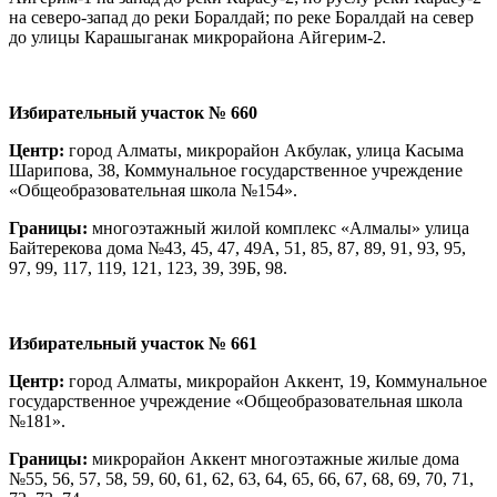
на северо-запад до реки Боралдай; по реке Боралдай на север
до улицы Карашыганак микрорайона Айгерим-2.
И
збирательный участок
№ 660
Центр:
город Алматы, микрорайон Акбулак, улица Касыма
Шарипова, 38, Коммунальное государственное учреждение
«Общеобразовательная школа №154».
Границы:
многоэтажный жилой комплекс «Алмалы» улица
Байтерекова дома №43, 45, 47, 49А, 51, 85, 87, 89, 91, 93, 95,
97, 99, 117, 119, 121, 123, 39, 39Б, 98.
И
збирательный участок
№ 661
Центр:
город Алматы, микрорайон Аккент, 19, Коммунальное
государственное учреждение «Общеобразовательная школа
№181».
Границы:
микрорайон Аккент многоэтажные жилые дома
№55, 56, 57, 58, 59, 60, 61, 62, 63, 64, 65, 66, 67, 68, 69, 70, 71,