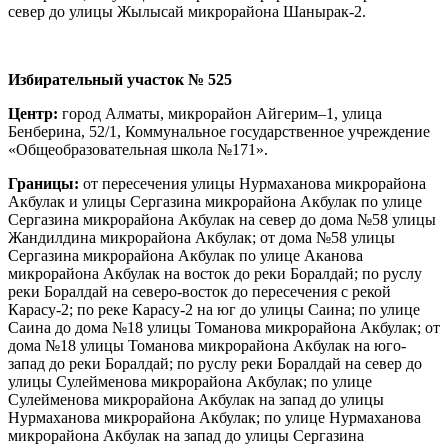
север до улицы Жылысай микрорайона Шанырак-2.
Избирательный участок № 525
Центр:
город Алматы, микрорайон Айгерим–1, улица
Бенберина, 52/1, Коммунальное государственное учреждение
«Общеобразовательная школа №171».
Границы:
от пересечения улицы Нурмаханова микрорайона
Акбулак и улицы Сергазина микрорайона Акбулак по улице
Сергазина микрорайона Акбулак на север до дома №58 улицы
Жандилдина микрорайона Акбулак; от дома №58 улицы
Сергазина микрорайона Акбулак по улице Аканова
микрорайона Акбулак на восток до реки Боралдай; по руслу
реки Боралдай на северо-восток до пересечения с рекой
Карасу-2; по реке Карасу-2 на юг до улицы Саина; по улице
Саина до дома №18 улицы Томанова микрорайона Акбулак; от
дома №18 улицы Томанова микрорайона Акбулак на юго-
запад до реки Боралдай; по руслу реки Боралдай на север до
улицы Сулейменова микрорайона Акбулак; по улице
Сулейменова микрорайона Акбулак на запад до улицы
Нурмаханова микрорайона Акбулак; по улице Нурмаханова
микрорайона Акбулак на запад до улицы Сергазина