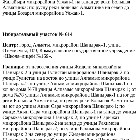
Жалайыри микрорайона Улжан-1 на запад до реки Большая
Алматинка; по руслу реки Большая Алматинка на север до
улицы Бозарал микрорайона Улжан-1.
Избирательный участок № 614
Центр:
город Алматы, микрорайон Шанырак–1, улица
Отемисулы, 109, Коммунальное государственное учреждение
«Школа–лицей №169».
Границы
: от пересечения улицы Жидели микрорайона
Шанырак-2 и улицы Гулистан микрорайона Шанырак-2 по
улице Гулистан на восток до улицы Алпамыс микрорайона
Шанырак-1; по улице Алпамыс микрорайона Шанырак-1 на
юг до дома №78 улицы Алпамыс микрорайона Шанырак-1; от
дома №78 улицы Алпамыс микрорайона Шанырак-1 на юг до
реки Большая Алматинка; по руслу реки Большая Алматинка
на юг до улицы Акын Сара микрорайона Шанырак-1; по
улице Акын Сара микрорайона Шанырак-1 на запад до улицы
Сарыжаз микрорайона Шанырак-2; по улице Сарыжаз
микрорайона Шанырак-2 на запад до улицы Рахимова
микрорайона Шанырак-2; по улице Рахимова микрорайона
Шанырак-2 на север до улицы Жидели микрорайона
Шанырак-2; по улице Жидели микрорайона Шанырак-2 на