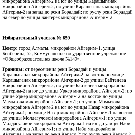
микрорайона Айгерим-2 на юг до улицы Карашыганак
микрорайона Айгерим-2; по улице Карашыганак микрорайона
Айгерим-2 на запад до реки Боралдай; по руслу реки Боралдай
на север до улицы Байтерек микрорайона Айгерим-2.
И
збирательный участок
№ 659
Центр:
город Алматы, микрорайон Айгерим–1, улица
Бенберина, 52, Коммунальное государственное учреждение
«Общеобразовательная школа №149».
Границы:
от пересечения реки Боралдай и улицы
Карашыганак микрорайона Айгерим-2 на восток по улице
Карашыганак микрорайона Айгерим-2 до улицы Байтенева
микрорайона Айгерим-2; по улице Байтенева микрорайона
Айгерим-2 на юг до улицы Уркер микрорайона Айгерим-2; по
улице Уркер микрорайона Айгерим-2 на восток до улицы
Мамытова микрорайона Айгерим-2; по улице Мамытова
микрорайона Айгерим-2 на юг до улицы Назар микрорайона
Айгерим-1; по улице Назар микрорайона Айгерим-1 на восток
до улицы Молдагуловой микрорайона Айгерим-1; по улице
Молдагуловой микрорайона Айгерим-1 на юг до улицы Наби
микрорайона Айгерим-1; по улице Наби микрорайона
Айгерим-1 на запад до реки Карасу-2; по руслу реки Карасу-2