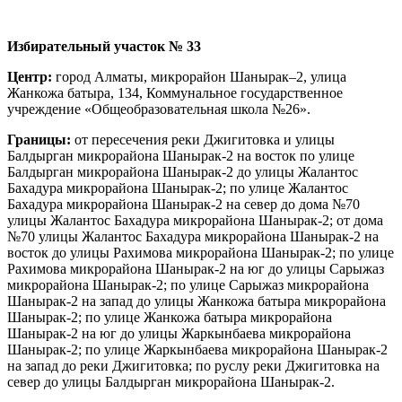
Избирательный участок № 33
Центр:
город Алматы, микрорайон Шанырак–2, улица
Жанкожа батыра, 134, Коммунальное государственное
учреждение «Общеобразовательная школа №26».
Границы:
от пересечения реки Джигитовка и улицы
Балдырган микрорайона Шанырак-2 на восток по улице
Балдырган микрорайона Шанырак-2 до улицы Жалантос
Бахадура микрорайона Шанырак-2; по улице Жалантос
Бахадура микрорайона Шанырак-2 на север до дома №70
улицы Жалантос Бахадура микрорайона Шанырак-2; от дома
№70 улицы Жалантос Бахадура микрорайона Шанырак-2 на
восток до улицы Рахимова микрорайона Шанырак-2; по улице
Рахимова микрорайона Шанырак-2 на юг до улицы Сарыжаз
микрорайона Шанырак-2; по улице Сарыжаз микрорайона
Шанырак-2 на запад до улицы Жанкожа батыра микрорайона
Шанырак-2; по улице Жанкожа батыра микрорайона
Шанырак-2 на юг до улицы Жаркынбаева микрорайона
Шанырак-2; по улице Жаркынбаева микрорайона Шанырак-2
на запад до реки Джигитовка; по руслу реки Джигитовка на
север до улицы Балдырган микрорайона Шанырак-2.