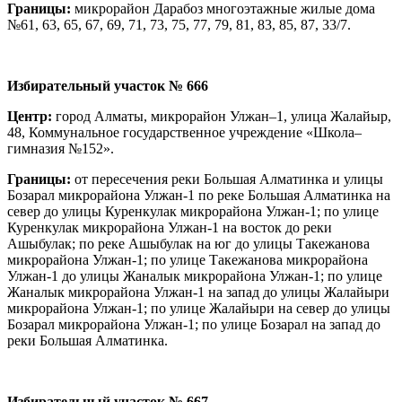
Границы:
микрорайон Дарабоз многоэтажные жилые дома
№61, 63, 65, 67, 69, 71, 73, 75, 77, 79, 81, 83, 85, 87, 33/7.
И
збирательный участок
№ 666
Центр:
город Алматы, микрорайон Улжан–1, улица Жалайыр,
48, Коммунальное государственное учреждение «Школа–
гимназия №152».
Границы:
от пересечения реки Большая Алматинка и улицы
Бозарал микрорайона Улжан-1 по реке Большая Алматинка на
север до улицы Куренкулак микрорайона Улжан-1; по улице
Куренкулак микрорайона Улжан-1 на восток до реки
Ашыбулак; по реке Ашыбулак на юг до улицы Такежанова
микрорайона Улжан-1; по улице Такежанова микрорайона
Улжан-1 до улицы Жаналык микрорайона Улжан-1; по улице
Жаналык микрорайона Улжан-1 на запад до улицы Жалайыри
микрорайона Улжан-1; по улице Жалайыри на север до улицы
Бозарал микрорайона Улжан-1; по улице Бозарал на запад до
реки Большая Алматинка.
И
збирательный участок
№ 667