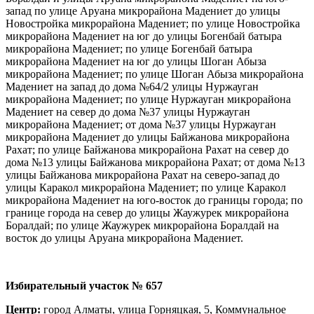
запад по улице Аруана микрорайона Мадениет до улицы
Новостройка микрорайона Мадениет; по улице Новостройка
микрорайона Мадениет на юг до улицы Богенбай батыра
микрорайона Мадениет; по улице Богенбай батыра
микрорайона Мадениет на юг до улицы Шоган Абыза
микрорайона Мадениет; по улице Шоган Абыза микрорайона
Мадениет на запад до дома №64/2 улицы Нуржауган
микрорайона Мадениет; по улице Нуржауган микрорайона
Мадениет на север до дома №37 улицы Нуржауган
микрорайона Мадениет; от дома №37 улицы Нуржауган
микрорайона Мадениет до улицы Байжанова микрорайона
Рахат; по улице Байжанова микрорайона Рахат на север до
дома №13 улицы Байжанова микрорайона Рахат; от дома №13
улицы Байжанова микрорайона Рахат на северо-запад до
улицы Каракол микрорайона Мадениет; по улице Каракол
микрорайона Мадениет на юго-восток до границы города; по
границе города на север до улицы Жаужурек микрорайона
Боралдай; по улице Жаужурек микрорайона Боралдай на
восток до улицы Аруана микрорайона Мадениет.
И
збирательный участок
№ 657
Центр:
город Алматы, улица Горняцкая, 5, Коммунальное