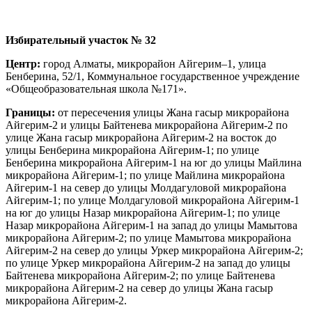
Избирательный участок № 32
Центр:
город Алматы, микрорайон Айгерим–1, улица
Бенберина, 52/1, Коммунальное государственное учреждение
«Общеобразовательная школа №171».
Границы:
от пересечения улицы Жана гасыр микрорайона
Айгерим-2 и улицы Байтенева микрорайона Айгерим-2 по
улице Жана гасыр микрорайона Айгерим-2 на восток до
улицы Бенберина микрорайона Айгерим-1; по улице
Бенберина микрорайона Айгерим-1 на юг до улицы Майлина
микрорайона Айгерим-1; по улице Майлина микрорайона
Айгерим-1 на север до улицы Молдагуловой микрорайона
Айгерим-1; по улице Молдагуловой микрорайона Айгерим-1
на юг до улицы Назар микрорайона Айгерим-1; по улице
Назар микрорайона Айгерим-1 на запад до улицы Мамытова
микрорайона Айгерим-2; по улице Мамытова микрорайона
Айгерим-2 на север до улицы Уркер микрорайона Айгерим-2;
по улице Уркер микрорайона Айгерим-2 на запад до улицы
Байтенева микрорайона Айгерим-2; по улице Байтенева
микрорайона Айгерим-2 на север до улицы Жана гасыр
микрорайона Айгерим-2.