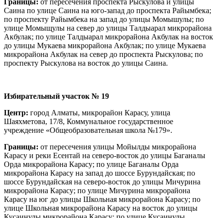
Границы:
от пересечения проспекта Рыскулова и улицы
Саина по улице Саина на юго-запад до проспекта Райымбека;
по проспекту Райымбека на запад до улицы Момышулы; по
улице Момыщулы на север до улицы Талдыарал микрорайона
Акбулак; по улице Талдыарал микрорайона Акбулак на восток
до улицы Мукаева микрорайона Акбулак; по улице Мукаева
микрорайона Акбулак на север до проспекта Рыскулова; по
проспекту Рыскулова на восток до улицы Саина.
Избирательный участок № 19
Центр:
город Алматы, микрорайон Карасу, улица
Шаяхметова, 17/8, Коммунальное государственное
учреждение «Общеобразовательная школа №179».
Границы:
от пересечения улицы Мойылды микрорайона
Карасу и реки Есентай на северо-восток до улицы Баганалы
Орда микрорайона Карасу; по улице Баганалы Орда
микрорайона Карасу на запад до шоссе Бурундайская; по
шоссе Бурундайская на северо-восток до улицы Мичурина
микрорайона Карасу; по улице Мичурина микрорайона
Карасу на юг до улицы Школьная микрорайона Карасу; по
улице Школьная микрорайона Карасу на восток до улицы
Кусаинулы микрорайона Карасу; по улице Кусаинулы