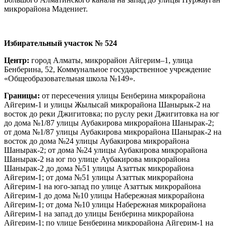
микрорайона Мадениет.
Избирательный участок № 524
Центр:
город Алматы, микрорайон Айгерим–1, улица
Бенберина, 52, Коммунальное государственное учреждение
«Общеобразовательная школа №149».
Границы:
от пересечения улицы Бенберина микрорайона
Айгерим-1 и улицы Жылысай микрорайона Шанырык-2 на
восток до реки Джигитовка; по руслу реки Джигитовка на юг
до дома №1/87 улицы Аубакирова микрорайона Шанырак-2;
от дома №1/87 улицы Аубакирова микрорайона Шанырак-2 на
восток до дома №24 улицы Аубакирова микрорайона
Шанырак-2; от дома №24 улицы Аубакирова микрорайона
Шанырак-2 на юг по улице Аубакирова микрорайона
Шанырак-2 до дома №51 улицы Азаттык микрорайона
Айгерим-1; от дома №51 улицы Азаттык микрорайона
Айгерим-1 на юго-запад по улице Азаттык микрорайона
Айгерим-1 до дома №10 улицы Набережная микрорайона
Айгерим-1; от дома №10 улицы Набережная микрорайона
Айгерим-1 на запад до улицы Бенберина микрорайона
Айгерим-1; по улице Бенберина микрорайона Айгерим-1 на