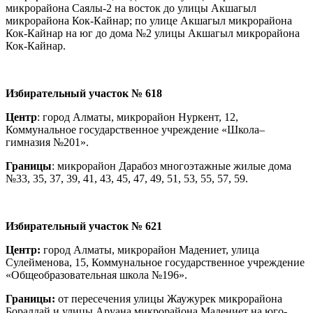
микрорайона Саялы-2 на восток до улицы Акшагыл
микрорайона Кок-Кайнар; по улице Акшагыл микрорайона
Кок-Кайнар на юг до дома №2 улицы Акшагыл микрорайона
Кок-Кайнар.
Избирательный участок № 618
Центр
: город Алматы, микрорайон Нуркент, 12,
Коммунальное государственное учреждение «Школа–
гимназия №201».
Границы
: микрорайон Дарабоз многоэтажные жилые дома
№33, 35, 37, 39, 41, 43, 45, 47, 49, 51, 53, 55, 57, 59.
Избирательный участок № 621
Центр:
город Алматы, микрорайон Мадениет, улица
Сулейменова, 15, Коммунальное государственное учреждение
«Общеобразовательная школа №196».
Границы:
от пересечения улицы Жаужурек микрорайона
Боралдай и улицы Аруана микрорайона Мадениет на юго-