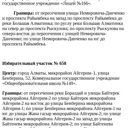
государственное учреждение «Лицей №166».
Границы:
от пересечения улицы Немировича-Данченко
и проспекта Райымбека на запад по проспекту Райымбека до
реки Большая Алматинка; по руслу реки Большая Алматинка
на север до проспекта Рыскулова; по проспекту Рыскулова на
северо-восток до пересечения с улицей Немировича-
Данченко; по улице Немировича-Данченко на юг до
проспекта Райымбека.
И
збирательный участок
№ 658
Центр:
город Алматы, микрорайон Айгерим–1, улица
Бенберина, 52, Коммунальное государственное учреждение
«Общеобразовательная школа №149».
Границы:
от пересечения реки Боралдай и улицы Байтерек
микрорайона Айгерим-2 по улице Байтерек микрорайона
Айгерим-2 на восток до улицы Бенберина микрорайона
Айгерим-1; по улице Бенберина микрорайона Айгерим-1 на
юг до улицы Жана гасыр микрорайона Айгерим-2; по улице
Жана гасыр микрорайона Айгерим-2 на запад до улицы
Байтенева микрорайона Айгерим-2; по улице Байтенева