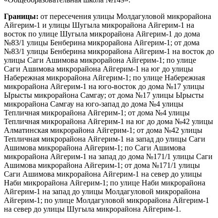
Границы:
от пересечения улицы Молдагуловой микрорайона
Айгерим-1 и улицы Шугыла микрорайона Айгерим-1 на
восток по улице Шугыла микрорайона Айгерим-1 до дома
№83/1 улицы Бенберина микрорайона Айгерим-1; от дома
№83/1 улицы Бенберина микрорайона Айгерим-1 на восток до
улицы Саги Ашимова микрорайона Айгерим-1; по улице
Саги Ашимова микрорайона Айгерим-1 на юг до улицы
Набережная микрорайона Айгерим-1; по улице Набережная
микрорайона Айгерим-1 на юго-восток до дома №17 улицы
Ырысты микрорайона Самгау; от дома №17 улицы Ырысты
микрорайона Самгау на юго-запад до дома №4 улицы
Тепличная микрорайона Айгерим-1; от дома №4 улицы
Тепличная микрорайона Айгерим-1 на юг до дома №42 улицы
Алматинская микрорайона Айгерим-1; от дома №42 улицы
Тепличная микрорайона Айгерим-1 на запад до улицы Саги
Ашимова микрорайона Айгерим-1; по Саги Ашимова
микрорайона Айгерим-1 на запад до дома №171/1 улицы Саги
Ашимова микрорайона Айгерим-1; от дома №171/1 улицы
Саги Ашимова микрорайона Айгерим-1 на север до улицы
Наби микрорайона Айгерим-1; по улице Наби микрорайона
Айгерим-1 на запад до улицы Молдагуловой микрорайона
Айгерим-1; по улице Молдагуловой микрорайона Айгерим-1
на север до улицы Шугыла микрорайона Айгерим-1.