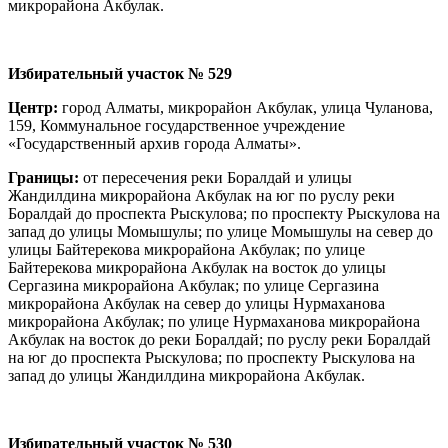
микрорайона Акбулак.
Избирательный участок № 529
Центр:
город Алматы, микрорайон Акбулак, улица Чуланова,
159, Коммунальное государственное учреждение
«Государственный архив города Алматы».
Границы:
от пересечения реки Боралдай и улицы
Жандилдина микрорайона Акбулак на юг по руслу реки
Боралдай до проспекта Рыскулова; по проспекту Рыскулова на
запад до улицы Момышулы; по улице Момышулы на север до
улицы Байтерекова микрорайона Акбулак; по улице
Байтерекова микрорайона Акбулак на восток до улицы
Сергазина микрорайона Акбулак; по улице Сергазина
микрорайона Акбулак на север до улицы Нурмаханова
микрорайона Акбулак; по улице Нурмаханова микрорайона
Акбулак на восток до реки Боралдай; по руслу реки Боралдай
на юг до проспекта Рыскулова; по проспекту Рыскулова на
запад до улицы Жандилдина микрорайона Акбулак.
Избирательный участок № 530