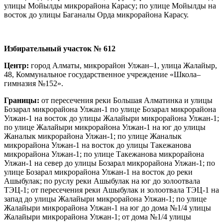
улицы Мойылды микрорайона Карасу; по улице Мойылды на
восток до улицы Баганалы Орда микрорайона Карасу.
Избирательный участок № 612
Центр:
город Алматы, микрорайон Улжан–1, улица Жалайыр,
48, Коммунальное государственное учреждение «Школа–
гимназия №152».
Границы:
от пересечения реки Большая Алматинка и улицы
Бозарал микрорайона Улжан-1 по улице Бозарал микрорайона
Улжан-1 на восток до улицы Жалайыри микрорайона Улжан-1;
по улице Жалайыри микрорайона Улжан-1 на юг до улицы
Жаналык микрорайона Улжан-1; по улице Жаналык
микрорайона Улжан-1 на восток до улицы Такежанова
микрорайона Улжан-1; по улице Такежанова микрорайона
Улжан-1 на север до улицы Бозарал микрорайона Улжан-1; по
улице Бозарал микрорайона Улжан-1 на восток до реки
Ашыбулак; по руслу реки Ашыбулак на юг до золоотвала
ТЭЦ-1; от пересечения реки Ашыбулак и золоотвала ТЭЦ-1 на
запад до улицы Жалайыри микрорайона Улжан-1; по улице
Жалайыри микрорайона Улжан-1 на юг до дома №1/4 улицы
Жалайыри микрорайона Улжан-1; от дома №1/4 улицы