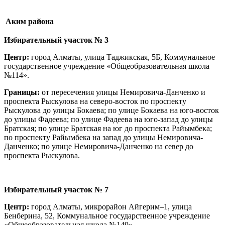
Аким района
Т. 
Избирательный участок № 3
Центр:
город Алматы, улица Таджикская, 5Б, Коммунальное
государственное учреждение «Общеобразовательная школа
№114».
Границы:
от пересечения улицы Немировича-Данченко и
проспекта Рыскулова на северо-восток по проспекту
Рыскулова до улицы Бокаева; по улице Бокаева на юго-восток
до улицы Фадеева; по улице Фадеева на юго-запад до улицы
Братская; по улице Братская на юг до проспекта Райымбека;
по проспекту Райымбека на запад до улицы Немировича-
Данченко; по улице Немировича-Данченко на север до
проспекта Рыскулова.
Избирательный участок № 7
Центр:
город Алматы, микрорайон Айгерим–1, улица
Бенберина, 52, Коммунальное государственное учреждение
«Общеобразовательная школа №149».