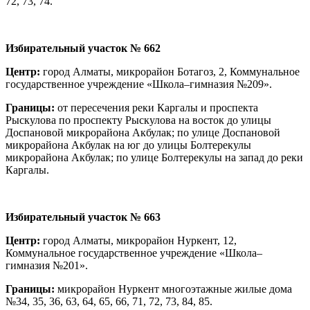
72, 73, 74.
И
збирательный участок
№ 662
Центр
:
город Алматы, микрорайон Ботагоз, 2, Коммунальное
государственное учреждение «Школа–гимназия №209».
Границы:
от пересечения реки Каргалы и проспекта
Рыскулова по проспекту Рыскулова на восток до улицы
Доспановой микрорайона Акбулак; по улице Доспановой
микрорайона Акбулак на юг до улицы Болтерекулы
микрорайона Акбулак; по улице Болтерекулы на запад до реки
Каргалы.
И
збирательный участок
№ 663
Центр:
город Алматы, микрорайон Нуркент, 12,
Коммунальное государственное учреждение «Школа–
гимназия №201».
Границы:
микрорайон Нуркент многоэтажные жилые дома
№34, 35, 36, 63, 64, 65, 66, 71, 72, 73, 84, 85.