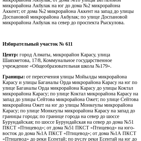
микрорайона Акбулак на юг до дома №2 микрорайона
Аккент; от дома №2 микрорайона Аккент на запад до улицы
Доспановой микрорайона Акбулак; по улице Доспановой
микрорайона Акбулак на север до проспекта Рыскулова.
Избирательный участок № 611
Центр:
город Алматы, микрорайон Карасу, улица
Шаяхметова, 17/8, Коммунальное государственное
учреждение «Общеобразовательная школа №179».
Границы:
от пересечения улицы Мойылды микрорайона
Карасу и улицы Баганалы Орда микрорайона Карасу на юг по
улице Баганалы Орда микрорайона Карасу до улицы Коктал
микрорайона Карасу; по улице Коктал микрорайона Карасу на
запад до улицы Сейтова микрорайона Ожет; по улице Сейтова
микрорайона Ожет на юг до улицы Монкеулы микрорайона
Карасу; по улице Монкеулы микрорайона Карасу на запад до
границы города; по границе города на север до шоссе
Бурундайская; по шоссе Бурундайская на север до дома №51
ПКСТ «Птицевод»; от дома №51 ПКСТ «Птицевод» на юго-
восток до дома №1А ПКСТ «Птицевод»; от дома №1А ПКСТ
«Птицевод» до реки Есентай; по руслу реки Есентай на юг до