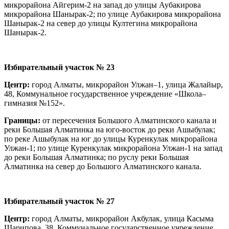
микрорайона Айгерим-2 на запад до улицы Аубакирова
микрорайона Шанырак-2; по улице Аубакирова микрорайона
Шанырак-2 на север до улицы Култегина микрорайона
Шанырак-2.
Избирательный участок № 23
Центр:
город Алматы, микрорайон Улжан–1, улица Жалайыр,
48, Коммунальное государственное учреждение «Школа–
гимназия №152».
Границы:
от пересечения Большого Алматинского канала и
реки Большая Алматинка на юго-восток до реки Ашыбулак;
по реке Ашыбулак на юг до улицы Куренкулак микрорайона
Улжан-1; по улице Куренкулак микрорайона Улжан-1 на запад
до реки Большая Алматинка; по руслу реки Большая
Алматинка на север до Большого Алматинского канала.
Избирательный участок № 27
Центр:
город Алматы, микрорайон Акбулак, улица Касыма
Шарипова, 38, Коммунальное государственное учреждение