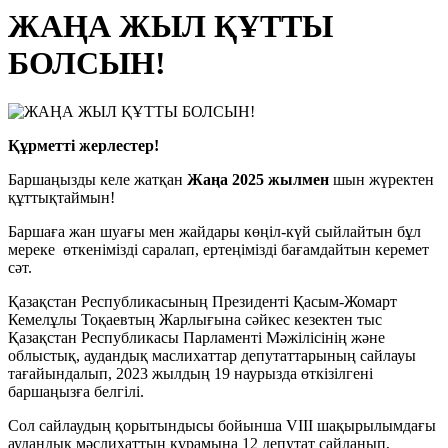
ЖАҢА ЖЫЛ ҚҰТТЫ
БОЛСЫН!
Құрметті жерлестер!
Баршаңызды келе жатқан
Жаңа 2025 жылмен
шын жүректен
құттықтаймын!
Баршаға жан шуағы мен жайдары көңіл-күй сыйлайтын бұл
мереке өткенімізді саралап, ертеңімізді бағамдайтын керемет
сәт.
Қазақстан Республикасының Президенті Қасым-Жомарт
Кемелұлы Тоқаевтың Жарлығына сәйкес кезектен тыс
Қазақстан Республикасы Парламенті Мәжілісінің және
облыстық, аудандық маслихаттар депутаттарының сайлауы
тағайындалып, 2023 жылдың 19 наурызда өткізілгені
баршаңызға белгілі.
Сол сайлаудың қорытындысы бойынша VIII шақырылымдағы
аудандық мәслихаттың құрамына 12 депутат сайланып,