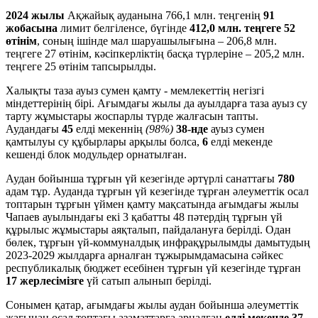
2024 жылы
Ақжайық ауданына 766,1 млн. теңгенің
91
жобасына
лимит белгіленсе, бүгінде
412,0 млн. теңгеге 52
өтінім
, соның ішінде мал шаруашылығына – 206,8 млн.
теңгеге 27 өтінім, кәсіпкерліктің басқа түрлеріне – 205,2 млн.
теңгеге 25 өтінім тапсырылды.
Халықты таза ауыз сумен қамту - мемлекеттің негізгі
міндеттерінің бірі. Ағымдағы жылы да ауылдарға таза ауыз су
тарту жұмыстары жоспарлы түрде жалғасын тапты.
Аудандағы
45
елді мекеннің
(98%)
38-нде
ауыз сумен
қамтылуы су құбырлары арқылы болса,
6
елді мекенде
кешенді блок модульдер орнатылған.
Аудан бойынша тұрғын үй кезегінде әртүрлі санаттағы
780
адам тұр. Ауданда тұрғын үй кезегінде тұрған әлеуметтік осал
топтарын тұрғын үймен қамту мақсатында ағымдағы жылы
Чапаев ауылындағы екі 3 қабатты 48 пәтердің тұрғын үй
құрылыс жұмыстары аяқталып, пайдалануға берілді. Одан
бөлек, тұрғын үй-коммуналдық инфрақұрылымды дамытудың
2023-2029 жылдарға арналған тұжырымдамасына сәйкес
республикалық бюджет есебінен тұрғын үй кезегінде тұрған
17 жерлесімізге
үй сатып алынып берілді.
Сонымен қатар, ағымдағы жылы аудан бойынша әлеуметтік
жағынан осал топтағы азаматтарға арналған
елді мекенде 37