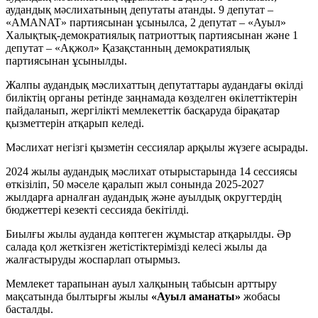
аудандық мәслихатының депутаты атанды. 9 депутат –
«AMANAT» партиясынан ұсынылса, 2 депутат – «Ауыл»
Халықтық-демократиялық патриоттық партиясынан және 1
депутат – «Ақжол» Қазақстанның демократиялық
партиясынан ұсынылды.
Жалпы аудандық мәслихаттың депутаттары аудандағы өкілді
биліктің органы ретінде заңнамада көзделген өкілеттіктерін
пайдаланып, жергілікті мемлекеттік басқаруда бірақатар
қызметтерін атқарып келеді.
Мәслихат негізгі қызметін сессиялар арқылы жүзеге асырады.
2024 жылы аудандық мәслихат отырыстарында 14 сессиясы
өткізіліп, 50 мәселе қаралып жыл сонында 2025-2027
жылдарға арналған аудандық және ауылдық округтердің
бюджеттері кезекті сессияда бекітілді.
Биылғы жылы ауданда көптеген жұмыстар атқарылды. Әр
салада қол жеткізген жетістіктерімізді келесі жылы да
жалғастыруды жоспарлап отырмыз.
Мемлекет тарапынан ауыл халқының табысын арттыру
мақсатында былтырғы жылы
«Ауыл аманаты»
жобасы
басталды.