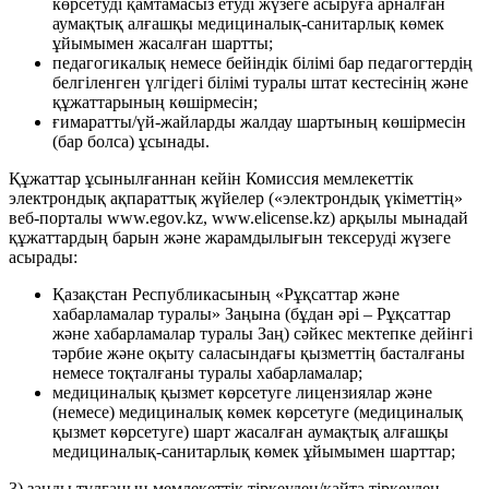
көрсетуді қамтамасыз етуді жүзеге асыруға арналған
аумақтық алғашқы медициналық-санитарлық көмек
ұйымымен жасалған шартты;
педагогикалық немесе бейіндік білімі бар педагогтердің
белгіленген үлгідегі білімі туралы штат кестесінің және
құжаттарының көшірмесін;
ғимаратты/үй-жайларды жалдау шартының көшірмесін
(бар болса) ұсынады.
Құжаттар ұсынылғаннан кейін Комиссия мемлекеттік
электрондық ақпараттық жүйелер («электрондық үкіметтің»
веб-порталы www.egov.kz, www.elicense.kz) арқылы мынадай
құжаттардың барын және жарамдылығын тексеруді жүзеге
асырады:
Қазақстан Республикасының «Рұқсаттар және
хабарламалар туралы» Заңына (бұдан әрі – Рұқсаттар
және хабарламалар туралы Заң) сәйкес мектепке дейінгі
тәрбие және оқыту саласындағы қызметтің басталғаны
немесе тоқталғаны туралы хабарламалар;
медициналық қызмет көрсетуге лицензиялар және
(немесе) медициналық көмек көрсетуге (медициналық
қызмет көрсетуге) шарт жасалған аумақтық алғашқы
медициналық-санитарлық көмек ұйымымен шарттар;
3) заңды тұлғаның мемлекеттік тіркеуден/қайта тіркеуден