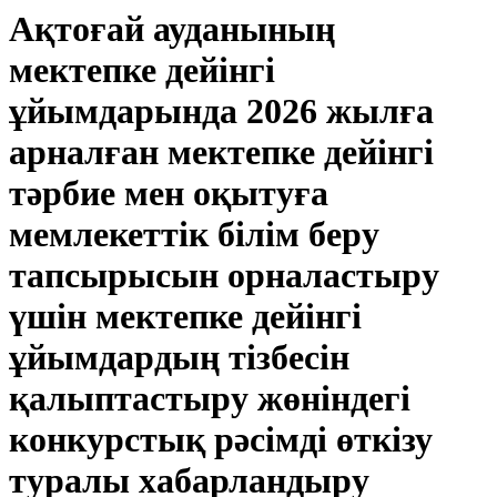
Ақтоғай ауданының
мектепке дейінгі
ұйымдарында 2026 жылға
арналған мектепке дейінгі
тәрбие мен оқытуға
мемлекеттік білім беру
тапсырысын орналастыру
үшін мектепке дейінгі
ұйымдардың тізбесін
қалыптастыру жөніндегі
конкурстық рәсімді өткізу
туралы хабарландыру