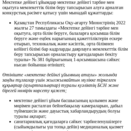
Мектепке дейінгі ұйымдар мектепке дейінгі тәрбие мен
оқытуға мемлекеттік білім беру тапсырысын алуға арналған
конкурстық рәсімге қатысу үшін мынадай құжаттарды:
Қазақстан Республикасы Оқу-ағарту Министрінің 2022
жылғы 27 тамыздағы «Мектепке дейінгі тәрбие мен
оқытуға, орта білім беруге, балаларға қосымша білім
беруге және еңбек нарығының қажеттіліктерін ескере
отырып, техникалық және кәсіптік, орта білімнен
кейінгі білімі бар кадрларды даярлауға мемлекеттік білім
беру тапсырысын орналастыру қағидаларын бекіту
туралы» № 381 бұйрығының 1-қосымшасына сәйкес
нысан бойынша өтінішті;
Өтініште «мектепке дейінгі ұйымның атауы» жолында
заңды тұлғалар үшін жылжымайтын мүлікке тіркелген
құқықтар (ауыртпалықтар) туралы куәліктің БСН және
бірегей нөмірін көрсету қажет;
мектепке дейінгі ұйым басшысының қолымен және
мөрімен расталған бейнебақылау камераларын, дабыл
түймешесін және дауыстық хабарландырудың болуы
туралы ақпарат;
санитариялық қағидаларға сәйкес тәрбиеленушілерге
(сыйымдылығы үш топқа дейін) медициналық қызмет