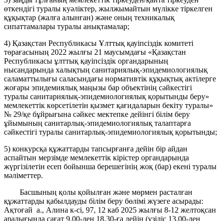
өткендігі туралы куәліктер, жылжымайтын мүлікке тіркелген
құқықтар (жалға алынған) және оның техникалық
сипаттамалары туралы анықтамалар;
4) Қазақстан Республикасы Ұлттық қауіпсіздік комитеті
төрағасының 2022 жылғы 21 маусымдағы «Қазақстан
Республикасы ұлттық қауіпсіздік органдарының
нысандарында халықтың санитариялық-эпидемиологиялық
саламаттылығы саласындағы нормативтік құқықтық актілерге
жоғары эпидемиялық маңызы бар объектінің сәйкестігі
туралы санитариялық-эпидемиологиялық қорытынды беру»
мемлекеттік көрсетілетін қызмет қағидаларын бекіту туралы»
№ 29/қе бұйрығына сәйкес мектепке дейінгі білім беру
ұйымының санитарлық-эпидемиологиялық талаптарға
сәйкестігі туралы санитарлық-эпидемиологиялық қорытынды;
5) конкурсқа құжаттарды тапсырғанға дейін бір айдан
аспайтын мерзімде мемлекеттік кірістер органдарында
жүргізілетін есеп бойынша берешегінің жоқ (бар) екені туралы
мәліметтер.
Басшының қолы қойылған және мөрмен расталған
құжаттарды қабылдауды білім беру бөлімі жүзеге асырады:
Ақтоғай а., Алина к-сі, 97, 12 каб 2025 жылғы 8-12 желтоқсан
аралығында сағат 9.00-ден 18.30-ға дейін (үзіліс 13.00-ден