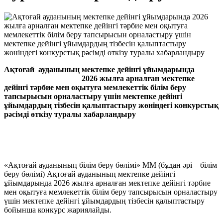
А
қтоғай
ауданының
мектепке дейінгі ұйымдарында
2026 жылға арналған мектепке
дейінгі тәрбие мен оқытуға мемлекеттік білім беру
тапсырысын орналастыру үшін мектепке дейінгі
ұйымдардың тізбесін қалыптастыру жөніндегі конкурстық
рәсімді өткізу туралы
х
абарландыру
«Ақтоғай ауданының білім беру бөлімі» ММ (бұдан әрі – білім
беру бөлімі) Ақтоғай ауданының мектепке дейінгі
ұйымдарында 2026 жылға арналған мектепке дейінгі тәрбие
мен оқытуға мемлекеттік білім беру тапсырысын орналастыру
үшін мектепке дейінгі ұйымдардың тізбесін қалыптастыру
бойынша конкурс жариялайды.