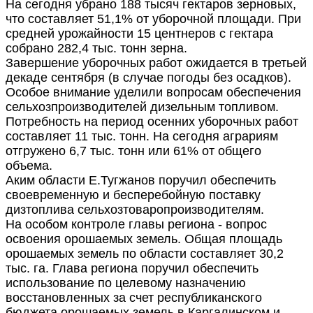
На сегодня убрано 188 тысяч гектаров зерновых,
что составляет 51,1% от уборочной площади. При
средней урожайности 15 центнеров с гектара
собрано 282,4 тыс. тонн зерна.
Завершение уборочных работ ожидается в третьей
декаде сентября (в случае погоды без осадков).
Особое внимание уделили вопросам обеспечения
сельхозпроизводителей дизельным топливом.
Потребность на период осенних уборочных работ
составляет 11 тыс. тонн. На сегодня аграриям
отгружено 6,7 тыс. тонн или 61% от общего
объема.
Аким области Е.Тугжанов поручил обеспечить
своевременную и бесперебойную поставку
дизтоплива сельхозтоваропроизводителям.
На особом контроле главы региона - вопрос
освоения орошаемых земель. Общая площадь
орошаемых земель по области составляет 30,2
тыс. га. Глава региона поручил обеспечить
использование по целевому назначению
восстановленных за счет республиканского
бюджета орошаемых земель в Каргалинском и