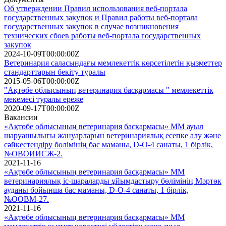
Об утверждении Правил использования веб-портала
государственных закупок и Правил работы веб-портала
государственных закупок в случае возникновения
технических сбоев работы веб-портала государственных
закупок
2024-10-09T00:00:00Z
Ветеринария саласындағы мемлекеттік көрсетілетін қызметтер
стандарттарын бекіту туралы
2015-05-06T00:00:00Z
"Ақтөбе облысының ветеринария басқармасы " мемлекеттік
мекемесі туралы ереже
2020-09-17T00:00:00Z
Вакансии
«Ақтөбе облысының ветеринария басқармасы» ММ ауыл
шаруашылығы жануарларын ветеринариялық есепке алу және
сәйкестендіру бөлімінің бас маманы, D-O-4 санаты, 1 бірлік,
№ОВОИИСЖ-2.
2021-11-16
«Ақтөбе облысының ветеринария басқармасы» ММ
ветеринариялық іс-шараларды ұйымдастыру бөлімінің Мәртөк
ауданы бойынша бас маманы, D-O-4 санаты, 1 бірлік,
№ООВМ-27.
2021-11-16
«Ақтөбе облысының ветеринария басқармасы» ММ