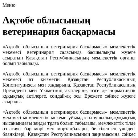
Меню
Ақтөбе облысының
ветеринария басқармасы
«Ақтөбе облысының ветеринария басқармасы» мемлекеттік
мекемесі ветеринария саласында басшылықты жүзеге
асыратын Қазақстан Республикасының мемлекеттік органы
болып табылады.
«Ақтөбе облысының ветеринария басқармасы» мемлекеттік
мекемесі өз қызметін Қазақстан Республикасының
Конституциясы мен заңдарына, Қазақстан Республикасының
Президенті мен Үкіметінің актілеріне, өзге де нормативтік
құқықтық актілерге, сондай-ақ осы Ережеге сәйкес жүзеге
асырады.
«Ақтөбе облысының ветеринария басқармасы» мемлекеттік
мекемесі мемлекеттік мекеме ұйымдастырушылық-құқықтық
нысанындағы заңды тұлға болып табылады, мемлекеттік тілде
өз атауы бар мөрі мен мөртаңбалары, белгіленген үлгідегі
бланкілері, Қазақстан Республикасының заңнамасына сәйкес