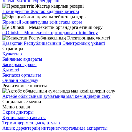
Латын мәтінін түрлендіргіш
Президенттік Жастар кадрлық резерві
Бірыңғай жинақтаушы зейнетақы қоры
e-Otinish – Мемлекеттік органдарға өтініш беру
Қазақстан Республикасының Электрондық үкіметі
Страницы
Құжаттар
Байланыс ақпараты
Басқарма туралы
Қызметі
Баспасөз орталығы
Онлайн қабылдау
Реализуемые проекты
Ақтөбе облысының аумағында мал көмінділерін салу
Социальные медиа
Меню подвал
Экран дикторы
Құпиялылық саясаты
Терминдер мен қысқартулар
Ашық деректердің интернет-порталында ақпаратты