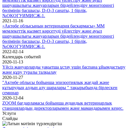
мемлекеттік қызмет көрсетуді үйлестіру және ауыл
шаруашылығы жануарларын бірдейлендіру мониторингі
бөлімінің басшысы, D-O-3 санаты, 1 бірлік,
№ОКОГУИМИСЖ-1.
2021-11-16
«Ақтөбе облысының ветеринария басқармасы» ММ
мемлекеттік қызмет көрсетуді үйлестіру және ауыл
шаруашылығы жануарларын бірдейлендіру мониторингі
бөлімінің басшысы, D-O-3 санаты, 1 бірлік,
№ОКОГУИМИСЖ-1.
2022-02-14
Календарь событий
2020-11-13
Үйсіз жануарларды уақытша ұстау үшін баспана ұйымдастыру
және құру туралы талқылау
2020-11-27
"Ақтөбе облысы бойынша эпизоотиялық жағдай және
құтырудың алдын алу шаралары " тақырыбында бірлескен
семинар
2020-12-04
ZOOM бағдарламасы бойынша аудандық ветеринарлық
станциялардың директорларымен және мамандарымен кеңес.
Услуги
Слайды