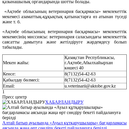
қазынашылық органдарында шотты болады.
«Ақтөбе облысының ветеринария басқармасы» мемлекеттік
мекемесі азаматтық-құқықтық қатынастарға өз атынан түседі
және т. б.
«Ақтөбе облысының ветеринария басқармасы» мемлекеттік
мекемесінің миссиясы: ветеринария саласындағы мемлекеттік
саясатты дамытуға және жетілдіруге жәрдемдесу болып
табылады.
Қазақстан Республикасы,
Мекен жайы:
г.Ақтөбе,Абылхайырхан
көшесі 40
Кенсе:
8(7132)54-42-63
Қабылдау бөлмесі:
8(7132)54-42-63
Email:
u.veterinarii@aktobe.gov.kz
1
Пресс центр
ХАБАРЛАНДЫРУ
Алтай батыр ауылында «Ауыл құтқарушылары» бағдарламасы
аясында жаңа өрт сөндіру бекеті пайдалануға берілді