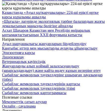
Қазақстанда «Ауыл құтқарушылары» 224-ші ерікті өртке
қарсы құралымы ашылды
«Шұғыла» лагерінде экологиялық тәрбие балалардың жазғы
демалысының маңызды бөлігіне айналды
Асхат Шахаров Қазақстан мен Ресейдің өңіраралық
ынтымақтастығының XXII форумына қатысты
Направления
Ауыл шаруашылығы жануарларын бірдейлендіру
Қаңғыбас иттер мен мысықтарды аулауды ұйымдастыру
Эпизоотияға қарсы
Лицензиялау
Ветеринарлық қауіпсіздік
Жануарларды алып қоймай залалсыздандыру
(зарарсыздандыру) және қайта өңдеу құнын иелеріне өтеу
Сыбайлас жемқорлық тәуекелдеріне ұшыраған лауазымдар
тізбесі
Сыбайлас жемқорлық тәуекелдерінің картасы
Сыбайлас жемқорлық тәуекелдерінің тізімі
Сыбайлас жемқорлық картограммасы
Полезные ссылки
Мемлекеттік сатып алулар
Онлайн - сауалнама
Документы