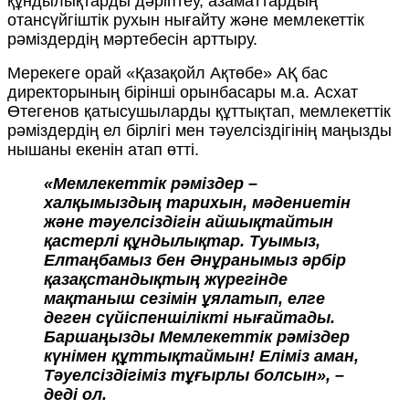
құндылықтарды дәріптеу, азаматтардың
отансүйгіштік рухын нығайту және мемлекеттік
рәміздердің мәртебесін арттыру.
Мерекеге орай «Қазақойл Ақтөбе» АҚ бас
директорының бірінші орынбасары м.а. Асхат
Өтегенов қатысушыларды құттықтап, мемлекеттік
рәміздердің ел бірлігі мен тәуелсіздігінің маңызды
нышаны екенін атап өтті.
«Мемлекеттік рәміздер –
халқымыздың тарихын, мәдениетін
және тәуелсіздігін айшықтайтын
қастерлі құндылықтар. Туымыз,
Елтаңбамыз бен Әнұранымыз әрбір
қазақстандықтың жүрегінде
мақтаныш сезімін ұялатып, елге
деген сүйіспеншілікті нығайтады.
Баршаңызды Мемлекеттік рәміздер
күнімен құттықтаймын! Еліміз аман,
Тәуелсіздігіміз тұғырлы болсын», –
деді ол.