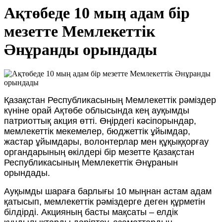
Ақтөбеде 10 мың адам бір
мезетте Мемлекеттік
Әнұранды орындады
Қазақстан Республикасының Мемлекеттік рәміздер
күніне орай Ақтөбе облысында кең ауқымды
патриоттық акция өтті. Өңірдегі кәсіпорындар,
мемлекеттік мекемелер, бюджеттік ұйымдар,
жастар ұйымдары, волонтерлар мен құқыққорғау
органдарының өкілдері бір мезетте Қазақстан
Республикасының Мемлекеттік Әнұранын
орындады.
Ауқымды шараға барлығы 10 мыңнан астам адам
қатысып, мемлекеттік рәміздерге деген құрметін
білдірді. Акцияның басты мақсаты – елдік