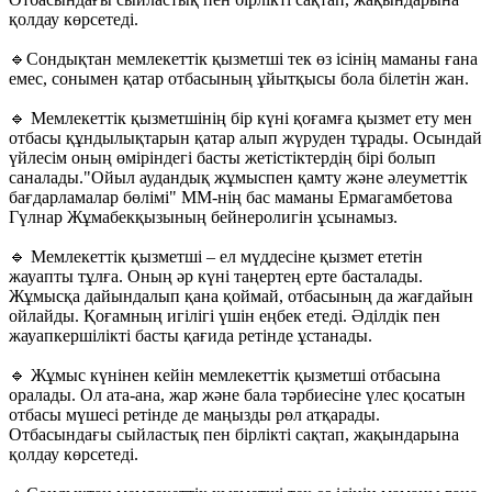
қолдау көрсетеді.
🔹Сондықтан мемлекеттік қызметші тек өз ісінің маманы ғана
емес, сонымен қатар отбасының ұйытқысы бола білетін жан.
🔹 Мемлекеттік қызметшінің бір күні қоғамға қызмет ету мен
отбасы құндылықтарын қатар алып жүруден тұрады. Осындай
үйлесім оның өміріндегі басты жетістіктердің бірі болып
саналады."Ойыл аудандық жұмыспен қамту және әлеуметтік
бағдарламалар бөлімі" ММ-нің бас маманы Ермагамбетова
Гүлнар Жұмабекқызының бейнеролигін ұсынамыз.
🔹 Мемлекеттік қызметші – ел мүддесіне қызмет ететін
жауапты тұлға. Оның әр күні таңертең ерте басталады.
Жұмысқа дайындалып қана қоймай, отбасының да жағдайын
ойлайды. Қоғамның игілігі үшін еңбек етеді. Әділдік пен
жауапкершілікті басты қағида ретінде ұстанады.
🔹 Жұмыс күнінен кейін мемлекеттік қызметші отбасына
оралады. Ол ата-ана, жар және бала тәрбиесіне үлес қосатын
отбасы мүшесі ретінде де маңызды рөл атқарады.
Отбасындағы сыйластық пен бірлікті сақтап, жақындарына
қолдау көрсетеді.