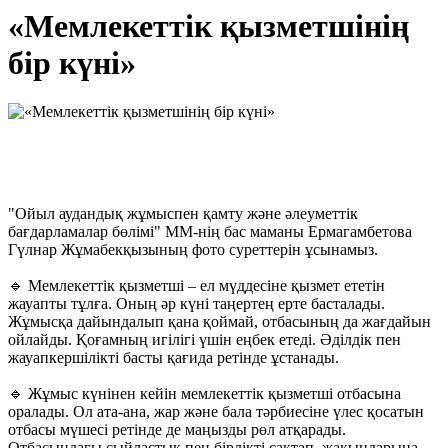
«Мемлекеттік қызметшінің
бір күні»
"Ойыл аудандық жұмыспен қамту және әлеуметтік
бағдарламалар бөлімі" ММ-нің бас маманы Ермагамбетова
Гүлнар Жұмабекқызының фото суреттерін ұсынамыз.
🔹 Мемлекеттік қызметші – ел мүддесіне қызмет ететін
жауапты тұлға. Оның әр күні таңертең ерте басталады.
Жұмысқа дайындалып қана қоймай, отбасының да жағдайын
ойлайды. Қоғамның игілігі үшін еңбек етеді. Әділдік пен
жауапкершілікті басты қағида ретінде ұстанады.
🔹 Жұмыс күнінен кейін мемлекеттік қызметші отбасына
оралады. Ол ата-ана, жар және бала тәрбиесіне үлес қосатын
отбасы мүшесі ретінде де маңызды рөл атқарады.
Отбасындағы сыйластық пен бірлікті сақтап, жақындарына