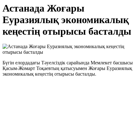
Астанада Жоғары
Еуразиялық экономикалық
кеңестің отырысы басталды
Бүгін елордадағы Тәуелсіздік сарайында Мемлекет басшысы
Қасым-Жомарт Тоқаевтың қатысуымен Жоғары Еуразиялық
экономикалық кеңестің отырысы басталды.