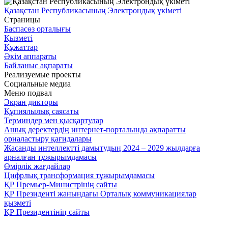
Қазақстан Республикасының Электрондық үкіметі
Страницы
Баспасөз орталығы
Қызметі
Құжаттар
Әкім аппараты
Байланыс ақпараты
Реализуемые проекты
Социальные медиа
Меню подвал
Экран дикторы
Құпиялылық саясаты
Терминдер мен қысқартулар
Ашық деректердің интернет-порталында ақпаратты
орналастыру қағидалары
Жасанды интеллектті дамытудың 2024 – 2029 жылдарға
арналған тұжырымдамасы
Өмірлік жағдайлар
Цифрлық трансформация тұжырымдамасы
ҚР Премьер-Министрінің сайты
ҚР Президенті жанындағы Орталық коммуникациялар
қызметі
ҚР Президентінің сайты