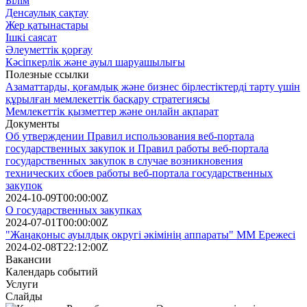
Білім
Денсаулық сақтау
Жер қатынастары
Ішкі саясат
Әлеуметтік қорғау
Кәсіпкерлік және ауыл шаруашылығы
Полезные ссылки
Азаматтарды, қоғамдық және бизнес бірлестіктерді тарту үшін
құрылған мемлекеттік басқару стратегиясы
Мемлекеттік қызметтер және онлайн ақпарат
Документы
Об утверждении Правил использования веб-портала
государственных закупок и Правил работы веб-портала
государственных закупок в случае возникновения
технических сбоев работы веб-портала государственных
закупок
2024-10-09T00:00:00Z
О государственных закупках
2024-07-01T00:00:00Z
"Жаңақоныс ауылдық округі әкімінің аппараты" ММ Ережесі
2024-02-08T22:12:00Z
Вакансии
Календарь событий
Услуги
Слайды