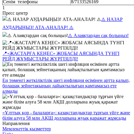
Сенім телефоны
8/7133526169
1
Пресс центр
⚠️ НАЗАР
АУДАРЫҢЫЗ! АТА-АНАЛАР! ⚠️
⚠️ Алаяқтардан сақ болыңыз!
📍«ЖАСТАРҒА КЕҢЕС» ЖОБАСЫ АЯСЫНДА ТҮНГІ
РЕЙД ЖҰМЫСТАРЫ ЖҮРГІЗІЛДІ!
Ең төменгі жеткіліктілік шегі инфляция өсімінен артта қалып,
болашақ зейнетақының лайықтылығын қамтамасыз ете
алмады
«Ұлттық қор - балаларға»: қазақстандықтар тұрғын үйге және
білім алуға 58 млн АҚШ долларына жуық қаражат жұмсады
Направления
Мемлекеттік қызметтер