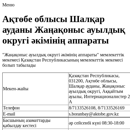
Меню
Ақтөбе облысы Шалқар
ауданы Жаңақоныс ауылдық
округі әкімінің аппараты
"Жаңақоныс ауылдық округі әкімінің аппараты" мемлекеттік
мекемесі Қазақстан Республикасының мемлекеттік мекемесі
болып табылады
Қазақстан Республикасы,
031200, Ақтөбе облысы,
Шалқар ауданы, Жаңақоныс
Мекен-жайы
ауылдық округі, Аққайтым
ауылы, Интернационалистер 
А
Телефон
8/7133526108, 8/7133526169
Е-mail
s.boranbay@aktobe.gov.kz
Басшының азаматтарды
әр сейсенбі күні 08:30-18:00
қабылдау кестесі