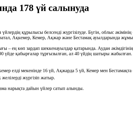
да 178 үй салынуда
үйлердің құрылысы белсенді жүргізілуде. Бүгін, облыс әкіміні
атал, Ақкемер, Кемер, Ақжар және Бестамақ ауылдарында жұмыс
ғы – ең көп зардап шеккенауылдар қатарында. Аудан әкімдігінің
0 үйде қабырғалар тұрғызылған, ал 40 үйдің шатыры жабылған. 
мер елді мекенінде 16 үй, Ақжарда 5 үй, Кемер мен Бестамақта
желілерді жүргізіп жатыр.
лама нарықта дайын үйлер сатып алынды.