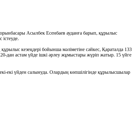
ң орынбасары Асылбек Есенбаев ауданға барып, құрылыс
 істеуде.
 құрылыс кезеңдері бойынша мәліметіне сәйкес, Қараталда 133
20-дан астам үйде ішкі әрлеу жұмыстары жүріп жатыр. 15 үйге
 екі-екі үйден салынуда. Олардың көпшілігінде құрылысшылар