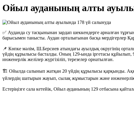
Ойыл ауданының алты ауылын
✅ Ауданда су тасқынынан зардап шеккендерге арналған тұрғын 
барысымен танысты. Аудан орталығынан басқа мердігерлер Қар
📌 Көпке мәлім, Ш.Берсиев атындағы ауылдық округінің орталы
үйдің құрылысы басталды. Оның 129-ында іргетасы құйылып, 9
инженерлік желілер жүргізіліп, терезелер орнатылған.
🏗️ Ойылда салынып жатқан 20 үйдің құрылысы қарқынды. Ақке
үйлердің шатырын жауып, сылақ жұмыстарын және инженерлік 
Естеріңізге сала кетейік, Ойыл ауданының 129 отбасына қайта