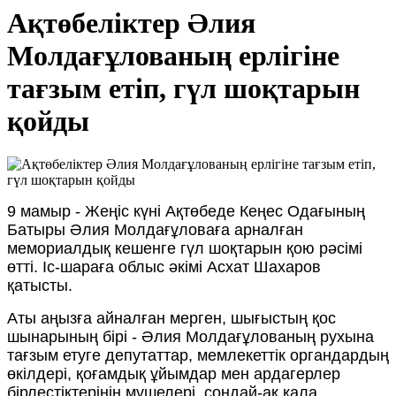
Ақтөбеліктер Әлия
Молдағұлованың ерлігіне
тағзым етіп, гүл шоқтарын
қойды
9 мамыр - Жеңіс күні Ақтөбеде Кеңес Одағының
Батыры Әлия Молдағұловаға арналған
мемориалдық кешенге гүл шоқтарын қою рәсімі
өтті. Іс-шараға облыс әкімі Асхат Шахаров
қатысты.
Аты аңызға айналған мерген, шығыстың қос
шынарының бірі - Әлия Молдағұлованың рухына
тағзым етуге депутаттар, мемлекеттік органдардың
өкілдері, қоғамдық ұйымдар мен ардагерлер
бірлестіктерінің мүшелері, сондай-ақ қала