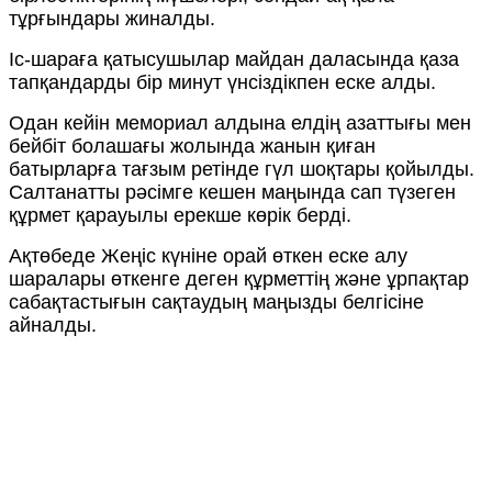
тұрғындары жиналды.
Іс-шараға қатысушылар майдан даласында қаза
тапқандарды бір минут үнсіздікпен еске алды.
Одан кейін мемориал алдына елдің азаттығы мен
бейбіт болашағы жолында жанын қиған
батырларға тағзым ретінде гүл шоқтары қойылды.
Салтанатты рәсімге кешен маңында сап түзеген
құрмет қарауылы ерекше көрік берді.
Ақтөбеде Жеңіс күніне орай өткен еске алу
шаралары өткенге деген құрметтің және ұрпақтар
сабақтастығын сақтаудың маңызды белгісіне
айналды.