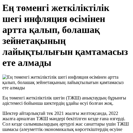
Ең төменгі жеткіліктілік
шегі инфляция өсімінен
артта қалып, болашақ
зейнетақының
лайықтылығын қамтамасыз
ете алмады
Ең төменгі жеткіліктілік шегін (ТЖШ) анықтаудың бұрынғы
әдістемесі бойынша шектердің ұдайы өсуі болған жоқ.
Шектер айтарлықтай тек 2021 жылғы желтоқсанда, 2022
жылға арналған ТЖШ мәндері бекітілген кезде ғана өзгерді.
Сол кезде салымшылардың әртүрлі жас санаттары үшін ТЖШ
шамасы (әлеуметтік-экономикалық көрсеткіштердің өсуіне