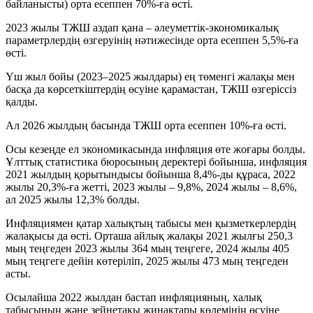
байланысты) орта есеппен 70%-ға өсті.
2023 жылы ТЖШ аздап қана – әлеуметтік-экономикалық
параметрлердің өзгеруінің нәтижесінде орта есеппен 5,5%-ға
өсті.
Үш жыл бойы (2023–2025 жылдары) ең төменгі жалақы мен
басқа да көрсеткіштердің өсуіне қарамастан, ТЖШ өзгеріссіз
қалды.
Ал 2026 жылдың басында ТЖШ орта есеппен 10%-ға өсті.
Осы кезеңде ел экономикасында инфляция өте жоғары болды.
Ұлттық статистика бюросының деректері бойынша, инфляция
2021 жылдың қорытындысы бойынша 8,4%-ды құраса, 2022
жылы 20,3%-ға жетті, 2023 жылы – 9,8%, 2024 жылы – 8,6%,
ал 2025 жылы 12,3% болды.
Инфляциямен қатар халықтың табысы мен қызметкерлердің
жалақысы да өсті. Орташа айлық жалақы 2021 жылғы 250,3
мың теңгеден 2023 жылы 364 мың теңгеге, 2024 жылы 405
мың теңгеге дейін көтеріліп, 2025 жылы 473 мың теңгеден
асты.
Осылайша 2022 жылдан бастап инфляцияның, халық
табысының және зейнетақы жинақтары көлемінің өсуіне