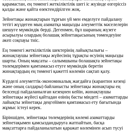
қарамастан, ең төменгі жеткіліктілік шегі іс жүзінде өзгеріссіз
қалды және қайта өзектендірілген жоқ.
Зейнетақы жинақтарын тұрғын үй мен емделуге пайдалану
тетігі жүздеген мың азаматқа маңызды әлеуметтік мәселелерін
шешуге мүмкіндік берді. Дегенмен, бұл шараның жүзеге
асырылуы олардың болашақ зейнетақысының төмендеуіне
әкеп соқпауы тиіс.
Ең төменгі жеткіліктілік шектерінің лайықтылығы –
жинақтаушы зейнетақы жүйесінің тұрақты өсуінің маңызды
шарты. Оның мақсаты – салымшыны болашақта зейнетақы
төлемдерімен қамтамасыз етуге мүмкіндік беретін
жинақтардың ең төменгі қажетті көлемін сақтап қалу.
Күрделі әлеуметтік-экономикалық жағдайға (карантин кезеңі
және оның салдары) байланысты зейнетақы жинақтары ең
белсенді пайдаланылған кезеңнен кейін, жинақтаушы
зейнетақы жүйесі қайтадан өзінің басты міндеті – азаматтарды
лайықты зейнетақы деңгейімен қамтамасыз ету бағытында
жұмыс істеуі керек.
Біріншіден, зейнетақы төлемдерінің көлемі азаматтарды
зейнетақымен қамсыздандыруға жатпайтын, басқа
мақсаттарға пайдаланылатын қаражат көлемінен асып түсуі