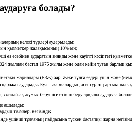
аударуға болады?
алардың келесі түрлері аударылады:
сайын қызметкер жалақысының 10%-ын;
ші өз есебінен аударатын зиянды және қауіпті кәсіптегі қызмет
024 жылдан бастап 1975 жылы және одан кейін туған барлық қы
ейнетақы жарналары (ЕЗЖ) бар. Жеке тұлға өздері үшін және (неме
а қаражат аударады. Бұл – жарналардың осы түрінің артықшылық
ы, сондай-ақ жұмыс берушіге өтініш беру арқылы аударуға болад
де ашылады:
дың тізімдері негізінде;
інде үшінші тұлғаның пайдасына түскен бастапқы жарна негізінд