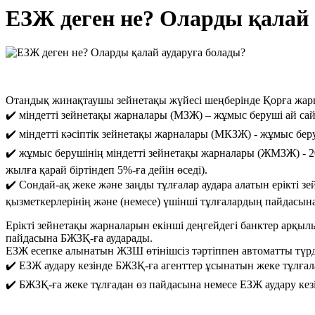
ЕЗЖ деген не? Оларды қалай 
Отандық жинақтаушы зейнетақы жүйесі шеңберінде Қорға жарн
✔️ ️міндетті зейнетақы жарналары (МЗЖ) – жұмыс беруші ай 
✔️ міндетті кәсіптік зейнетақы жарналары (МКЗЖ) - жұмыс беру
✔️ жұмыс берушінің міндетті зейнетақы жарналары (ЖМЗЖ) - 2
жылға қарай біртіндеп 5%-ға дейін өседі).
✔️ Сондай-ақ жеке және заңды тұлғалар аудара алатын ерікті з
қызметкерлерінің және (немесе) үшінші тұлғалардың пайдасын
Ерікті зейнетақы жарналарын екінші деңгейдегі банктер арқыл
пайдасына БЖЗҚ-ға аударады.
ЕЗЖ есепке алынатын ЖЗШ өтінішсіз тәртіппен автоматты түр
✔️ ЕЗЖ аудару кезінде БЖЗҚ-ға агенттер ұсынатын жеке тұлғалар
✔️ БЖЗҚ-ға жеке тұлғадан өз пайдасына немесе ЕЗЖ аудару кез