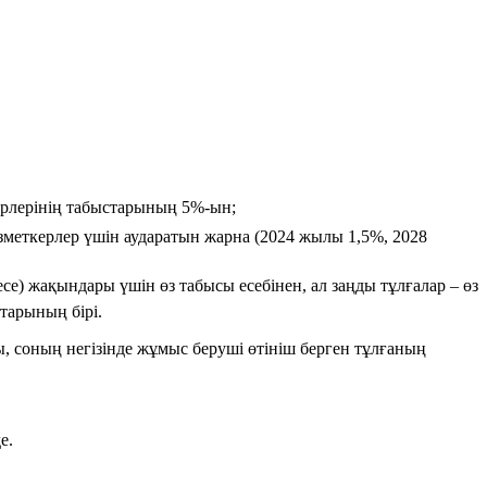
керлерінің табыстарының 5%-ын;
зметкерлер үшін аударатын жарна (2024 жылы 1,5%, 2028
се) жақындары үшін өз табысы есебінен, ал заңды тұлғалар – өз
тарының бірі.
ы, соның негізінде жұмыс беруші өтініш берген тұлғаның
е.