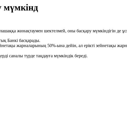
у мүмкінд
лашаққа жинақтаумен шектелмей, оны басқару мүмкіндігін де ұ
ық Банкі басқарады.
 зейнетақы жарналарының 50%-ына дейін, ал ерікті зейнетақы 
ді саналы түрде таңдауға мүмкіндік береді.