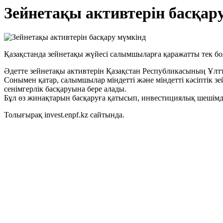
Зейнетақы активтерін басқар
Қазақстанда зейнетақы жүйесі салымшыларға қаражатты тек бо
Әдетте зейнетақы активтерін Қазақстан Республикасының Ұлтт
Сонымен қатар, салымшылар міндетті және міндетті кәсіптік
сенімгерлік басқаруына бере алады.
Бұл өз жинақтарын басқаруға қатысып, инвестициялық шешімдер
Толығырақ invest.enpf.kz сайтында.