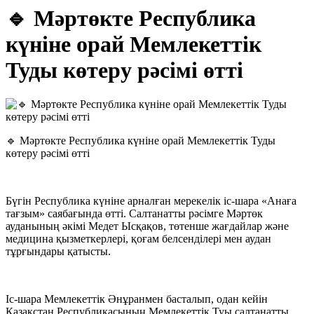
🔹 Мәртөкте Республика
күніне орай Мемлекеттік
Туды көтеру рәсімі өтті
🔹 Мәртөкте Республика күніне орай Мемлекеттік Туды
көтеру рәсімі өтті
Бүгін Республика күніне арналған мерекелік іс-шара «Анаға
тағзым» саябағында өтті. Салтанатты рәсімге Мәртөк
ауданының әкімі Медет Ысқақов, төтенше жағдайлар және
медицина қызметкерлері, қоғам белсенділері мен аудан
тұрғындары қатысты.
Іс-шара Мемлекеттік Әнұранмен басталып, одан кейін
Қазақстан Республикасының Мемлекеттік Туы салтанатты