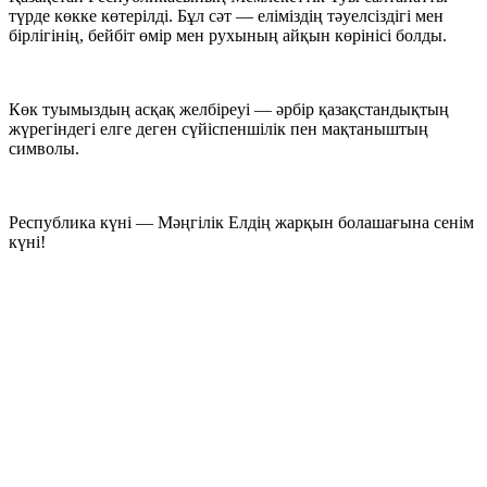
түрде көкке көтерілді. Бұл сәт — еліміздің тәуелсіздігі мен
бірлігінің, бейбіт өмір мен рухының айқын көрінісі болды.
Көк туымыздың асқақ желбіреуі — әрбір қазақстандықтың
жүрегіндегі елге деген сүйіспеншілік пен мақтаныштың
символы.
Республика күні — Мәңгілік Елдің жарқын болашағына сенім
күні!