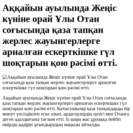
Аққайын ауылында Жеңіс
күніне орай Ұлы Отан
соғысында қаза тапқан
жерлес жауынгерлерге
арналған ескерткішке гүл
шоқтарын қою рәсімі өтті.
Аққайын ауылында Жеңіс күніне орай Ұлы Отан соғысында
қаза тапқан жерлес жауынгерлерге арналған ескерткішке гүл
шоқтарын қою рәсімі өтті. Қатысушылар қаза тапқандарды бір
минут үнсіздікпен еске алып, ардагерлердің ерлігі мен Отанға
деген адалдығына тағзым етті. Іс-шара жас ұрпаққа бейбіт
өмірдің қадірін ұғындырудың маңызы айтылды.