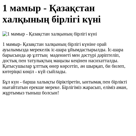
1 мамыр - Қазақстан
халқының бірлігі күні
1 мамыр- Қазақстан халқының бірлігі күніне орай
ауылымызда мерекелік іс-шара ұйымдастырылды. Іс-шара
барысында әр ұлттың мәдениеті мен дәстүрі дәріптеліп,
достық пен татулықтың маңызы кеңінен насихатталды.
Қатысушылар ұлттық өнер көрсетіп, ән шырқап, би билеп,
көтеріңкі көңіл - күй сыйлады.
Бұл күн - барша халықты біріктіретін, ынтымақ пен бірлікті
нығайтатын ерекше мереке. Бірлігіміз жарасып, еліміз аман,
жұртымыз тыныш болсын!