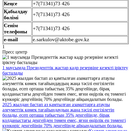
Кеңсе
+7(71341)73 426
Қабылдау
+7(71341)73 426
бөлімі
Сенім
+7(71341)73 426
телефоны
e-mail
e.sarkulov@aktobe.gov.kz
1
Пресс центр
1 маусымда Президенттік жастар кадр резервіне кезекті іріктеу
басталады
2025 жылдан бастап аз қамтылған азаматтарға атаулы
әлеуметтік көмек тағайындаудың жаңа тәсілі енгізілетін
болады, есеп орташа табыстың 35% деңгейінде, бірақ
қолданыстағы деңгейден төмен емес, яғни өңірлік ең төменгі
күнкөріс деңгейінің 70% деңгейінде айқындалатын болады.
Қызмет алушының