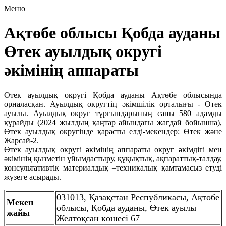
Меню
Ақтөбе облысы Қобда ауданы
Өтек ауылдық округі
әкімінің аппараты
Өтек ауылдық округі Қобда ауданы Ақтөбе облысында
орналасқан. Ауылдық округтің әкімшілік орталығы - Өтек
ауылы. Ауылдық округ тұрғындарының саны 580 адамды
құрайды (2024 жылдың қаңтар айындағы жағдай бойынша),
Өтек ауылдық округінде қарасты елді-мекендер: Өтек және
Жарсай-2.
Өтек ауылдық округі әкімінің аппараты округ әкімдігі мен
әкімінің қызметін ұйымдастыру, құқықтық, ақпараттық-талдау,
консультативтік материалдық –техникалық қамтамасыз етуді
жүзеге асырады.
031013, Қазақстан Республикасы, Ақтөбе
Мекен
облысы, Қобда ауданы, Өтек ауылы
жайы
Желтоқсан көшесі 67