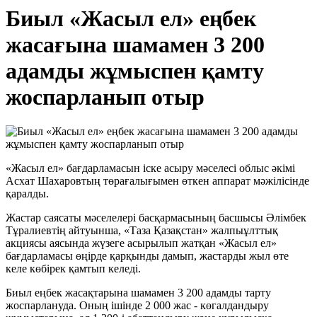
Биыл «Жасыл ел» еңбек
жасағына шамамен 3 200
адамды жұмыспен қамту
жоспарланып отыр
«Жасыл ел» бағдарламасын іске асыру мәселесі облыс әкімі
Асхат Шахаровтың төрағалығымен өткен аппарат мәжілісінде
қаралды.
Жастар саясаты мәселелері басқармасының басшысы Әлімбек
Тұралиевтің айтуынша, «Таза Қазақстан» жалпыұлттық
акциясы аясында жүзеге асырылып жатқан «Жасыл ел»
бағдарламасы өңірде қарқынды дамып, жастарды жыл өте
келе көбірек қамтып келеді.
Биыл еңбек жасақтарына шамамен 3 200 адамды тарту
жоспарлануда. Оның ішінде 2 000 жас - көгалдандыру