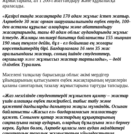
жұмыстарына, ал 1 200-і абаттандыру және құрылысқа
араласады.
«Қазіргі таңда жасақтарда 170 адам жұмыс істеп жатыр.
Ақтөбеде 30 жас орман шаруашылығында еңбек етуде, 100-
ден астамы құрылыс алаңдары және абаттандыру
жасақтарында, тағы 40 адам облыс аудандарында жұмыс
істеуде. Жалақы мөлшері бағытқа байланысты 155 мыңнан
190 мың теңгеге дейін, бұл - ел бойынша ең жоғары
көрсеткіштердің бірі. Бағдарламаға 16 мен 35 жас
аралығындағы жастар, соның ішінде студенттер,
оқушылар
және
жұмыссыз жастар тартылады», – деді
Әлімбек Туралиев.
Мәселені талқылау барысында облыс әкімі мердігер
ұйымдарының қатысуымен еңбек жасақтарының мүшелерін
қаланы санитарлық тазалау жұмыстарына тартуды тапсырды.
«Жаз мезгілінде студенттерді жұмыспен қамту – жастар
үшін алғашқы еңбек тәжірибесі, табыс табу және
қажетті дағдыларды дамытуға жақсы мүмкіндік. Осыған
байланысты «Жасыл ел» бағдарламасын жалғастыру
қажет. Сонымен қатар жастардың құқықтарының
сақталуына назар аударып, олардың бұзылуына жол бермеу
керек. Бұдан бөлек, Ақтөбе қаласы мен аудан әкімдіктері
санитарлық тазалық жұмыстарын ұйымдастыруға