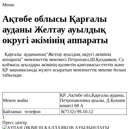
Меню
Ақтөбе облысы Қарғалы
ауданы Желтау ауылдық
округі әкімінің аппараты
Қарғалы ауданының"Желтау ауылдық округі әкімінің
аппараты" мемлекеттік мекемесі Петропавл,Ш.Қалдаяков, Су
қоймасы ауылдары әкімінің қызметін қамтамасыз ететін және
ҚР заңнамасында жүзеге асыратын мемлекеттік мекеме болып
табылады
ҚР ,Ақтөбе обл,Қарғалы ауданы,
Мекен жайы
Петропавловка ауылы, Д.Қонаев
көшесі 68 А
Байланыс телефон
8(7132) 99-10-12
1
Пресс центр