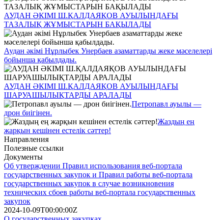
АУДАН ӘКІМІ Ш.ҚАЛДАЯҚОВ АУЫЛЫНДАҒЫ
ТАЗАЛЫҚ ЖҰМЫСТАРЫН БАҚЫЛАДЫ
Аудан әкімі Нұрлыбек Унербаев азаматтарды жеке мәселелері
бойынша қабылдады.
АУДАН ӘКІМІ Ш.ҚАЛДАЯҚОВ АУЫЛЫНДАҒЫ
ШАРУАШЫЛЫҚТАРДЫ АРАЛАДЫ
Петропавл ауылы —
дрон биігінен.
Жаздың ең
жарқын кешінен естелік сәттер!
Направления
Полезные ссылки
Документы
Об утверждении Правил использования веб-портала
государственных закупок и Правил работы веб-портала
государственных закупок в случае возникновения
технических сбоев работы веб-портала государственных
закупок
2024-10-09T00:00:00Z
О государственных закупках