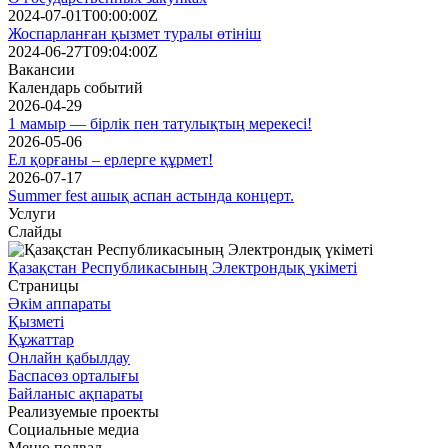
2024-07-01T00:00:00Z
Жоспарланған қызмет туралы өтініш
2024-06-27T09:04:00Z
Вакансии
Календарь событий
2026-04-29
1 мамыр — бірлік пен татулықтың мерекесі!
2026-05-06
Ел қорғаны – ерлерге құрмет!
2026-07-17
Summer fest ашық аспан астында концерт.
Услуги
Слайды
Қазақстан Республикасының Электрондық үкіметі
Страницы
Әкім аппараты
Қызметі
Құжаттар
Онлайн қабылдау
Баспасөз орталығы
Байланыс ақпараты
Реализуемые проекты
Социальные медиа
Меню подвал