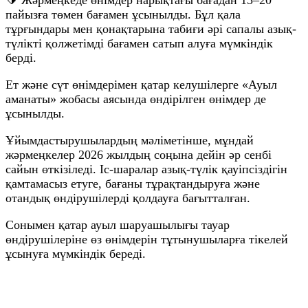
🔰 Жәрмеңкеде өнімдер нарықтағы бағадан 15–20
пайызға төмен бағамен ұсынылды. Бұл қала
тұрғындары мен қонақтарына табиғи әрі сапалы азық-
түлікті қолжетімді бағамен сатып алуға мүмкіндік
берді.
Ет және сүт өнімдерімен қатар келушілерге «Ауыл
аманаты» жобасы аясында өндірілген өнімдер де
ұсынылды.
Ұйымдастырушылардың мәліметінше, мұндай
жәрмеңкелер 2026 жылдың соңына дейін әр сенбі
сайын өткізіледі. Іс-шаралар азық-түлік қауіпсіздігін
қамтамасыз етуге, бағаны тұрақтандыруға және
отандық өндірушілерді қолдауға бағытталған.
Сонымен қатар ауыл шаруашылығы тауар
өндірушілеріне өз өнімдерін тұтынушыларға тікелей
ұсынуға мүмкіндік береді.