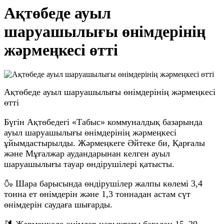
Ақтөбеде ауыл
шаруашылығы өнімдерінің
жәрмеңкесі өтті
Ақтөбеде ауыл шаруашылығы өнімдерінің жәрмеңкесі
өтті
Бүгін Ақтөбедегі «Табыс» коммуналдық базарында
ауыл шаруашылығы өнімдерінің жәрмеңкесі
ұйымдастырылды. Жәрмеңкеге Әйтеке би, Қарғалы
және Мұғалжар аудандарынан келген ауыл
шаруашылығы тауар өндірушілері қатысты.
🍶 Шара барысында өндірушілер жалпы көлемі 3,4
тонна ет өнімдерін және 1,3 тоннадан астам сүт
өнімдерін саудаға шығарды.