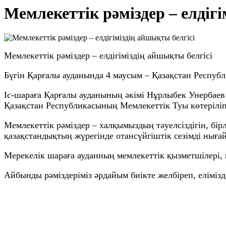
Мемлекеттік рәміздер – елдіг
Мемлекеттік рәміздер – елдігіміздің айшықты белгісі
Бүгін Қарғалы ауданында 4 маусым – Қазақстан Республ
Іс-шараға Қарғалы ауданының әкімі Нұрлыбек Унербаев
Қазақстан Республикасының Мемлекеттік Туы көтерілі
Мемлекеттік рәміздер – халқымыздың тәуелсіздігін, бі
қазақстандықтың жүрегінде отансүйгіштік сезімді нығай
Мерекелік шараға ауданның мемлекеттік қызметшілері, 
Айбынды рәміздеріміз әрдайым биікте желбіреп, елімізді