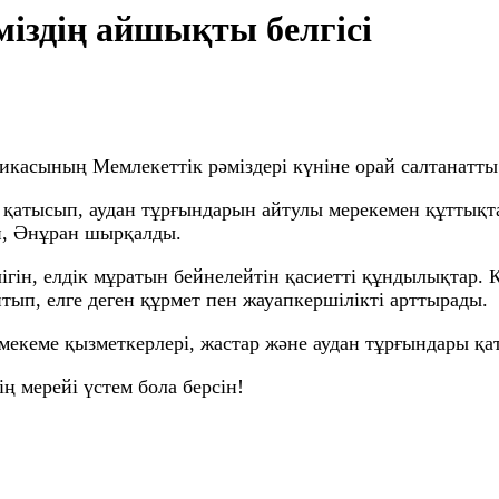
іміздің айшықты белгісі
икасының Мемлекеттік рәміздері күніне орай салтанатты
 қатысып, аудан тұрғындарын айтулы мерекемен құттық
п, Әнұран шырқалды.
рлігін, елдік мұратын бейнелейтін қасиетті құндылықтар
тып, елге деген құрмет пен жауапкершілікті арттырады.
мекеме қызметкерлері, жастар және аудан тұрғындары қа
ң мерейі үстем бола берсін!