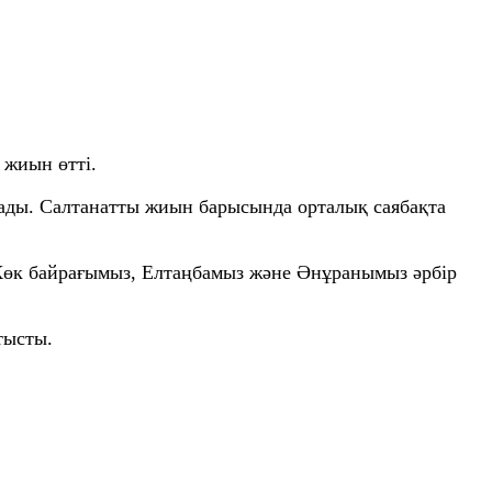
 жиын өтті.
тады. Салтанатты жиын барысында орталық саябақта
. Көк байрағымыз, Елтаңбамыз және Әнұранымыз әрбір
тысты.