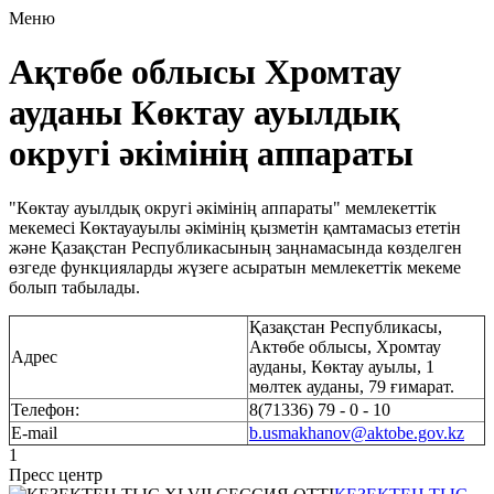
Меню
Ақтөбе облысы Хромтау
ауданы Көктау ауылдық
округі әкімінің аппараты
"Көктау ауылдық округі әкімінің аппараты" мемлекеттік
мекемесі Көктауауылы әкімінің қызметін қамтамасыз ететін
және Қазақстан Республикасының заңнамасында көзделген
өзгеде функцияларды жүзеге асыратын мемлекеттік мекеме
болып табылады.
Қазақстан Республикасы,
Актөбе облысы, Хромтау
Адрес
ауданы, Көктау ауылы, 1
мөлтек ауданы, 79 ғимарат.
Телефон:
8(71336) 79 - 0 - 10
E-mail
b.usmakhanov@aktobe.gov.kz
1
Пресс центр