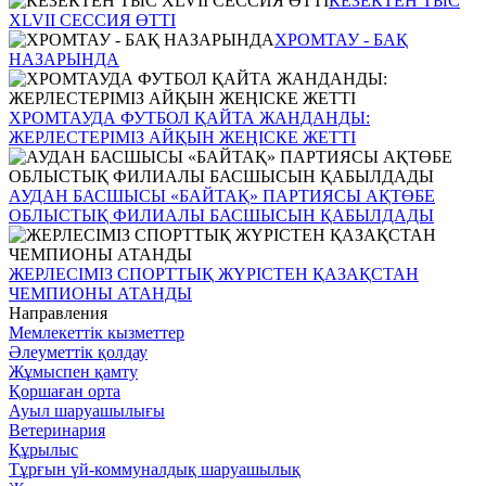
КЕЗЕКТЕН ТЫС
XLVII СЕССИЯ ӨТТІ
ХРОМТАУ - БАҚ
НАЗАРЫНДА
ХРОМТАУДА ФУТБОЛ ҚАЙТА ЖАНДАНДЫ:
ЖЕРЛЕСТЕРІМІЗ АЙҚЫН ЖЕҢІСКЕ ЖЕТТІ
АУДАН БАСШЫСЫ «БАЙТАҚ» ПАРТИЯСЫ АҚТӨБЕ
ОБЛЫСТЫҚ ФИЛИАЛЫ БАСШЫСЫН ҚАБЫЛДАДЫ
ЖЕРЛЕСІМІЗ СПОРТТЫҚ ЖҮРІСТЕН ҚАЗАҚСТАН
ЧЕМПИОНЫ АТАНДЫ
Направления
Мемлекеттік кызметтер
Әлеуметтік қолдау
Жұмыспен қамту
Қоршаған орта
Ауыл шаруашылығы
Ветеринария
Құрылыс
Тұрғын үй-коммуналдық шаруашылық