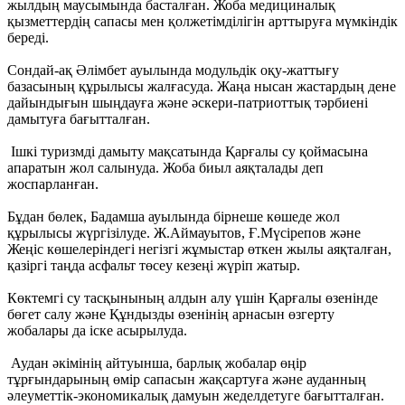
жылдың маусымында басталған. Жоба медициналық
қызметтердің сапасы мен қолжетімділігін арттыруға мүмкіндік
береді.
Сондай-ақ Әлімбет ауылында модульдік оқу-жаттығу
базасының құрылысы жалғасуда. Жаңа нысан жастардың дене
дайындығын шыңдауға және әскери-патриоттық тәрбиені
дамытуға бағытталған.
Ішкі туризмді дамыту мақсатында Қарғалы су қоймасына
апаратын жол салынуда. Жоба биыл аяқталады деп
жоспарланған.
Бұдан бөлек, Бадамша ауылында бірнеше көшеде жол
құрылысы жүргізілуде. Ж.Аймауытов, Ғ.Мүсірепов және
Жеңіс көшелеріндегі негізгі жұмыстар өткен жылы аяқталған,
қазіргі таңда асфальт төсеу кезеңі жүріп жатыр.
Көктемгі су тасқынының алдын алу үшін Қарғалы өзенінде
бөгет салу және Құндызды өзенінің арнасын өзгерту
жобалары да іске асырылуда.
Аудан әкімінің айтуынша, барлық жобалар өңір
тұрғындарының өмір сапасын жақсартуға және ауданның
әлеуметтік-экономикалық дамуын жеделдетуге бағытталған.