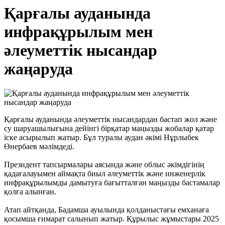
Қарғалы ауданында
инфрақұрылым мен
әлеуметтік нысандар
жаңаруда
Қарғалы ауданында әлеуметтік нысандардан бастап жол және
су шаруашылығына дейінгі бірқатар маңызды жобалар қатар
іске асырылып жатыр. Бұл туралы аудан әкімі Нұрлыбек
Өнербаев мәлімдеді.
Президент тапсырмалары аясында және облыс әкімдігінің
қадағалауымен аймақта биыл әлеуметтік және инженерлік
инфрақұрылымды дамытуға бағытталған маңызды бастамалар
қолға алынған.
Атап айтқанда, Бадамша ауылында қолданыстағы емханаға
қосымша ғимарат салынып жатыр. Құрылыс жұмыстары 2025