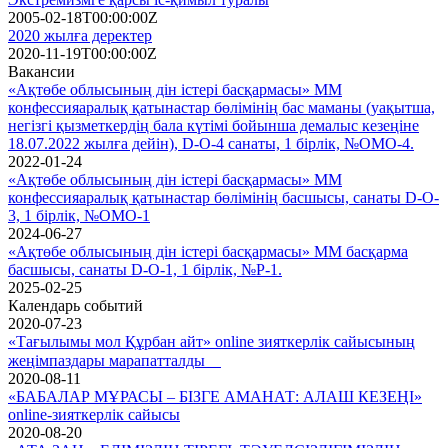
2005-02-18T00:00:00Z
2020 жылғa деректер
2020-11-19T00:00:00Z
Вакансии
«Ақтөбе облысының дін істері басқармасы» ММ
конфессияаралық қатынастар бөлімінің бас маманы (уақытша,
негізгі қызметкердің бала күтімі бойынша демалыс кезеңіне
18.07.2022 жылға дейін), D-O-4 санаты, 1 бірлік, №ОМО-4.
2022-01-24
«Ақтөбе облысының дін істері басқармасы» ММ
конфессияаралық қатынастар бөлімінің басшысы, санаты D-O-
3, 1 бірлік, №ОМО-1
2024-06-27
«Ақтөбе облысының дін істері басқармасы» ММ басқарма
басшысы, санаты D-O-1, 1 бірлік, №Р-1.
2025-02-25
Календарь событий
2020-07-23
«Тағылымы мол Құрбан айт» online зияткерлік сайысының
жеңімпаздары марапатталды ⠀
2020-08-11
«БАБАЛАР МҰРАСЫ – БІЗГЕ АМАНАТ: АЛАШ КЕЗЕҢІ»
online-зияткерлік сайысы
2020-08-20