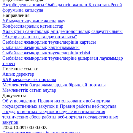
Ақтөбе делегациясы Омбыда өтіп жатқан Қазақстан-Ресей
форумына қатысуда
Направления
Ұйымдастыру және жоспарлау
Конфессияаралық қатынастар
Халықтың санитарлық-эпидемиологиялық салауаттылығы
"Аңсар ақпарттық талдау орталығы"
Сыбайлас жемқорлық тәуекелдерінің картасы
Сыбайлас жемқорлық картограммасы
Сыбайлас жемқорлық тәуекелдерінің тізімі
Сыбайлас жемқорлық тәуекелдеріне ұшыраған лауазымдар
тізбесі
Полезные ссылки
Ашық деректер
БАҚ мемлекеттік порталы
Мемлекеттік бағдарламалардың бірыңғай порталы
Мемлекеттік сатып алулар
Документы
Об утверждении Правил использования веб-портала
государственных закупок и Правил работы веб-портала
государственных закупок в случае возникновения
технических сбоев работы веб-портала государственных
закупок
2024-10-09T00:00:00Z
Экстремизмге қарсы іс-қимыл туралы