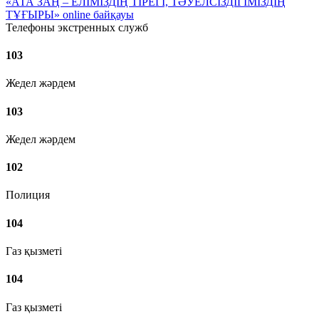
«АТА ЗАҢ – ЕЛІМІЗДІҢ ТІРЕГІ, ТӘУЕЛСІЗДІГІМІЗДІҢ
ТҰҒЫРЫ» online байқауы
Телефоны экстренных служб
103
Жедел жәрдем
103
Жедел жәрдем
102
Полиция
104
Газ қызметі
104
Газ қызметі