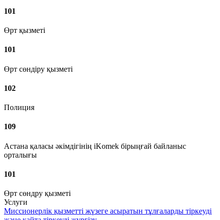
101
Өрт қызметі
101
Өрт сөндіру қызметі
102
Полиция
109
Астана қаласы әкімдігінің iKomek бірыңғай байланыс
орталығы
101
Өрт сөндру қызметі
Услуги
Миссионерлік қызметті жүзеге асыратын тұлғаларды тіркеуді
және қайта тіркеуді жүргізу