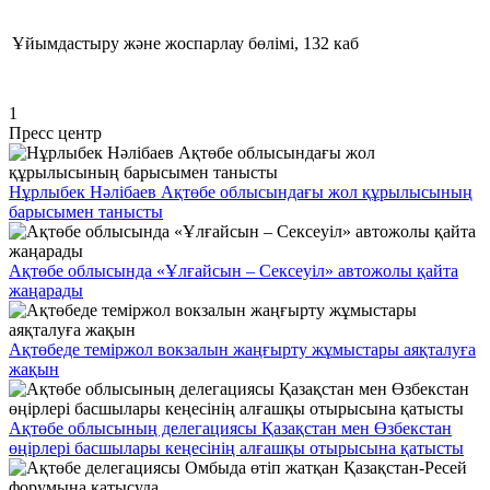
Ұйымдастыру және жоспарлау бөлімі, 132 каб
1
Пресс центр
Нұрлыбек Нәлібаев Ақтөбе облысындағы жол құрылысының
барысымен танысты
Ақтөбе облысында «Ұлғайсын – Сексеуіл» автожолы қайта
жаңарады
Ақтөбеде теміржол вокзалын жаңғырту жұмыстары аяқталуға
жақын
Ақтөбе облысының делегациясы Қазақстан мен Өзбекстан
өңірлері басшылары кеңесінің алғашқы отырысына қатысты