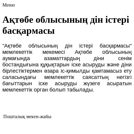
Меню
Ақтөбе облысының дін істері
басқармасы
"Ақтөбе облысының дін істері басқармасы"
мемлекеттік мекемесі Ақтөбе облысының
аумағында азаматтардың діни сенім
бостандығына құқықтарын іске асыруды және діни
бірлестіктермен өзара іс-қимылды қамтамасыз ету
саласындағы мемлекеттік саясаттың негізгі
бағыттарын іске асыруды жүзеге асыратын
мемлекеттік орган болып табылады.
Пошталық мекен-жайы