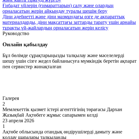
Ғибадат үйлерін (ғимараттарын) салу және олардың
орналасатын жерін айқындау туралы шешім беру
Діни әдебиетті және діни мазмұндағы өзге де ақпараттық
материалдарды, діни мақсаттағы заттарды тарату үшін арнайы
тұрақты үй-жайлардың орналасатын жерін келісу
Руководство
Онлайн қабылдау
Бұл бөлімде сұрақтарыңызды талқылау және мәселелерді
шешу үшін сізге жедел байланысуға мүмкіндік беретін ақпарат
пен сервистер жинақталған
Өту
Галерея
2
Мемлекеттік қызмет істері агенттігінің төрағасы Дархан
Жазықбай Ақтөбеге жұмыс сапарымен келді
23 апреля 2026
1
Ақтөбе облысында отандық өндірушілерді дамыту және
қолдау шаралары талқыланды