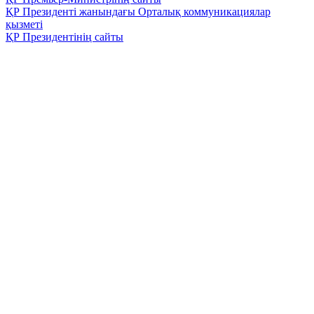
ҚР Президенті жанындағы Орталық коммуникациялар
қызметі
ҚР Президентінің сайты