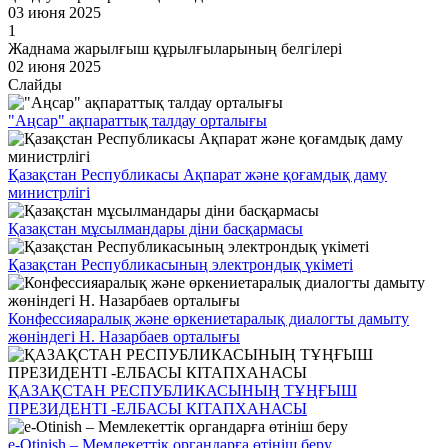
03 июня 2025
1
Жаднама жарылғыш құрылғыларының белгілері
02 июня 2025
Слайды
"Аңсар" ақпараттық талдау орталығы
Қазақстан Республикасы Ақпарат және қоғамдық даму
министрлігі
Қазақстан мұсылмандары діни басқармасы
Қазақстан Республикасының электрондық үкіметі
Конфессияаралық және өркениетаралық диалогты дамыту
жөніндегі Н. Назарбаев орталығы
ҚАЗАҚСТАН РЕСПУБЛИКАСЫНЫҢ ТҰҢҒЫШ
ПРЕЗИДЕНТІ -ЕЛБАСЫ КІТАПХАНАСЫ
e-Otinish – Мемлекеттік органдарға өтініш беру