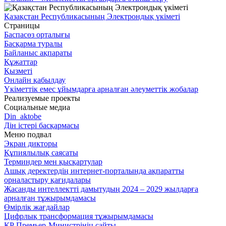
Қазақстан Республикасының Электрондық үкіметі
Страницы
Баспасөз орталығы
Басқарма туралы
Байланыс ақпараты
Құжаттар
Қызметі
Онлайн қабылдау
Үкіметтік емес ұйымдарға арналған әлеуметтік жобалар
Реализуемые проекты
Социальные медиа
Din_aktobe
Дін істері басқармасы
Меню подвал
Экран дикторы
Құпиялылық саясаты
Терминдер мен қысқартулар
Ашық деректердің интернет-порталында ақпаратты
орналастыру қағидалары
Жасанды интеллектті дамытудың 2024 – 2029 жылдарға
арналған тұжырымдамасы
Өмірлік жағдайлар
Цифрлық трансформация тұжырымдамасы
ҚР Премьер-Министрінің сайты