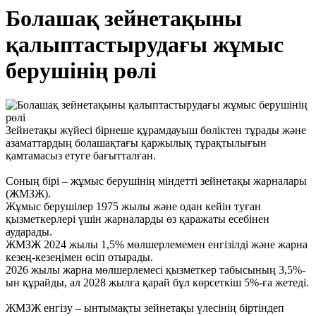
Болашақ зейнетақыны
қалыптастырудағы жұмыс
берушінің рөлі
Зейнетақы жүйесі бірнеше құрамдауыш бөліктен тұрады және
азаматтардың болашақтағы қаржылық тұрақтылығын
қамтамасыз етуге бағытталған.
Соның бірі – жұмыс берушінің міндетті зейнетақы жарналары
(ЖМЗЖ).
Жұмыс берушілер 1975 жылы және одан кейін туған
қызметкерлері үшін жарналарды өз қаражаты есебінен
аударады.
ЖМЗЖ 2024 жылы 1,5% мөлшерлемемен енгізілді және жарна
кезең-кезеңімен өсіп отырады.
2026 жылы жарна мөлшерлемесі қызметкер табысының 3,5%-
ын құрайды, ал 2028 жылға қарай бұл көрсеткіш 5%-ға жетеді.
ЖМЗЖ енгізу – ынтымақты зейнетақы үлесінің біртіндеп