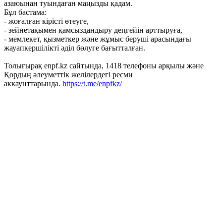
азаюынан туындаған маңызды қадам.
Бұл бастама:
- жоғалған кірісті өтеуге,
- зейнетақымен қамсыздандыру деңгейін арттыруға,
- мемлекет, қызметкер және жұмыс беруші арасындағы
жауапкершілікті әділ бөлуге бағытталған.
Толығырақ enpf.kz сайтында, 1418 телефоны арқылы және
Қордың әлеуметтік желілердегі ресми
аккаунттарында.
https://t.me/enpfkz/