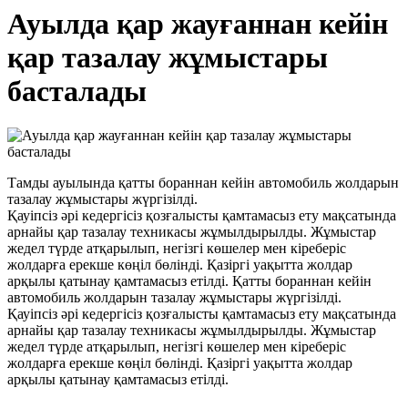
Ауылда қар жауғаннан кейін
қар тазалау жұмыстары
басталады
Тамды ауылында қатты бораннан кейін автомобиль жолдарын
тазалау жұмыстары жүргізілді.
Қауіпсіз әрі кедергісіз қозғалысты қамтамасыз ету мақсатында
арнайы қар тазалау техникасы жұмылдырылды. Жұмыстар
жедел түрде атқарылып, негізгі көшелер мен кіреберіс
жолдарға ерекше көңіл бөлінді. Қазіргі уақытта жолдар
арқылы қатынау қамтамасыз етілді. Қатты бораннан кейін
автомобиль жолдарын тазалау жұмыстары жүргізілді.
Қауіпсіз әрі кедергісіз қозғалысты қамтамасыз ету мақсатында
арнайы қар тазалау техникасы жұмылдырылды. Жұмыстар
жедел түрде атқарылып, негізгі көшелер мен кіреберіс
жолдарға ерекше көңіл бөлінді. Қазіргі уақытта жолдар
арқылы қатынау қамтамасыз етілді.