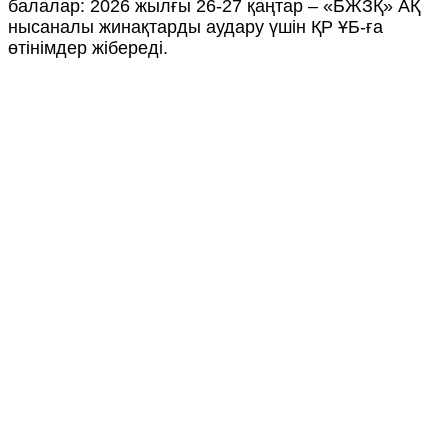
балалар: 2026 жылғы 26-27 қаңтар – «БЖЗҚ» АҚ
нысаналы жинақтарды аудару үшін ҚР ҰБ-ға
өтінімдер жібереді.