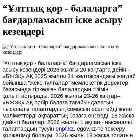
“Ұлттық қор - балаларға”
бағдарламасын іске асыру
кезеңдері
“Ұлттық қор - балаларға” бағдарламасын іске
асыру кезеңдері 2026 жылғы 20 қаңтарға дейін –
«БЖЗҚ» АҚ 2025 жылғы 31 желтоқсандағы жағдай
бойынша "жеке тұлғалар" мемлекеттік деректер
базасында тіркелген балалардың тізімін
қалыптастырады. 2026 жылғы 23-26 қаңтар–
«БЖЗҚ» АҚ әрбір балаға тағайындалатын
нысаналы талаптардың сомасын есептейді және
мәліметтерді ақпараттық базаға енгізеді. 18 жасқа
дейінгі балалар: 2026 жылғы 1 ақпан - нысаналы
талаптардың түсуін
enpf.kz,
egov.kz-те тексеру
қолжетімді болады. 2026 жылы 18 жасқа толатын