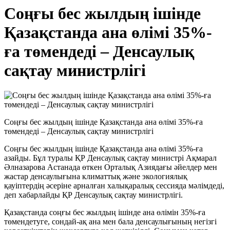
Соңғы бес жылдың ішінде
Қазақстанда ана өлімі 35%-
ға төмендеді – Денсаулық
сақтау министрлігі
Соңғы бес жылдың ішінде Қазақстанда ана өлімі 35%-ға
төмендеді – Денсаулық сақтау министрлігі
Соңғы бес жылдың ішінде Қазақстанда ана өлімі 35%-ға
азайды. Бұл туралы ҚР Денсаулық сақтау министрі Ақмарал
Әлназарова Астанада өткен Орталық Азиядағы әйелдер мен
жастар денсаулығына климаттық және экологиялық
қауіптердің әсеріне арналған халықаралық сессияда мәлімдеді,
деп хабарлайды ҚР Денсаулық сақтау министрлігі.
Қазақстанда соңғы бес жылдың ішінде ана өлімін 35%-ға
төмендетуге, сондай-ақ ана мен бала денсаулығының негізгі