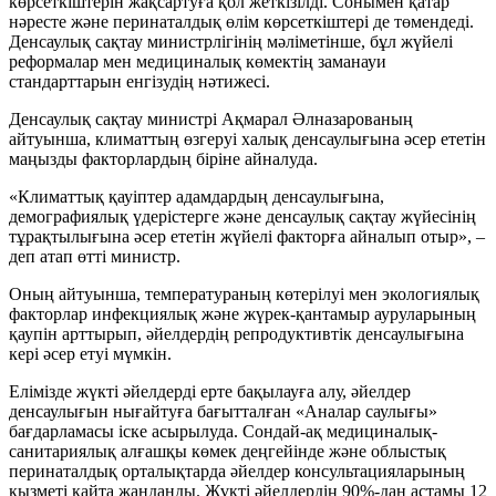
көрсеткіштерін жақсартуға қол жеткізілді. Сонымен қатар
нәресте және перинаталдық өлім көрсеткіштері де төмендеді.
Денсаулық сақтау министрлігінің мәліметінше, бұл жүйелі
реформалар мен медициналық көмектің заманауи
стандарттарын енгізудің нәтижесі.
Денсаулық сақтау министрі Ақмарал Әлназарованың
айтуынша, климаттың өзгеруі халық денсаулығына әсер ететін
маңызды факторлардың біріне айналуда.
«Климаттық қауіптер адамдардың денсаулығына,
демографиялық үдерістерге және денсаулық сақтау жүйесінің
тұрақтылығына әсер ететін жүйелі факторға айналып отыр», –
деп атап өтті министр.
Оның айтуынша, температураның көтерілуі мен экологиялық
факторлар инфекциялық және жүрек-қантамыр ауруларының
қаупін арттырып, әйелдердің репродуктивтік денсаулығына
кері әсер етуі мүмкін.
Елімізде жүкті әйелдерді ерте бақылауға алу, әйелдер
денсаулығын нығайтуға бағытталған «Аналар саулығы»
бағдарламасы іске асырылуда. Сондай-ақ медициналық-
санитариялық алғашқы көмек деңгейінде және облыстық
перинаталдық орталықтарда әйелдер консультацияларының
қызметі қайта жанданды. Жүкті әйелдердің 90%-дан астамы 12