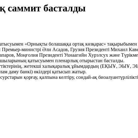
ық саммит басталды
атысуымен «Орнықты болашаққа ортақ көзқарас» тақырыбымен 
н Премьер-министрі Әли Асадов, Грузия Президенті Михаил Ка
паров, Моңғолия Президенті Ухнаагийн Хурэлсух және Түрікмен
шыларының қатысуымен пленарлық отырыстан басталды.
нттіктерінің, жетекші халықаралық ұйымдардың (ЕҚЫҰ, ЭЫҰ
ам даму банкі) өкілдері қатысып жатыр.
сурстарын қорғау, қалпына келтіру, сондай-ақ биоалуантүрлілікті