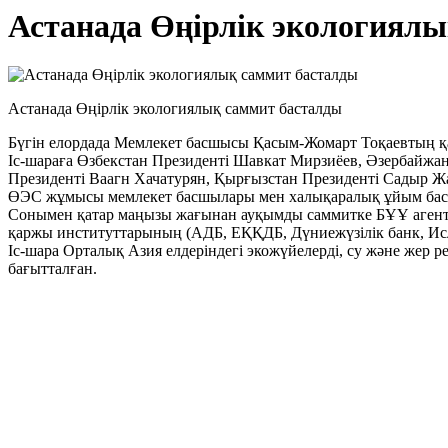
Астанада Өңірлік экологиял
Астанада Өңірлік экологиялық саммит басталды
Бүгін елордада Мемлекет басшысы Қасым-Жомарт Тоқаевтың қ
Іс-шараға Өзбекстан Президенті Шавкат Мирзиёев, Әзербайжа
Президенті Ваагн Хачатурян, Қырғызстан Президенті Садыр Жа
ӨЭС жұмысы мемлекет басшылары мен халықаралық ұйым бас
Сонымен қатар маңызы жағынан ауқымды саммитке БҰҰ аге
қаржы институттарының (АДБ, ЕҚҚДБ, Дүниежүзілік банк, Исл
Іс-шара Орталық Азия елдеріндегі экожүйелерді, су және жер ре
бағытталған.