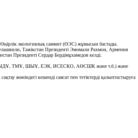
Өңірлік экологиялық саммит (ӨЭС) жұмысын бастады.
велашвили, Тәжікстан Президенті Эмомали Рахмон, Армения
стан Президенті Сердар Бердімұхамедов келді.
, ЭЫДҰ, ТМҰ, ШЫҰ, ЕЭК, ИСЕСКО, АӨСШК және т.б.) және
 сақтау жөніндегі кешенді саясат пен тетіктерді қалыптастыруға