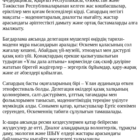
Федерациясы, Қырғыз Республикасы, Өзбекстан және
Тәжікстан Республикаларынан келген жас көшбасшылар,
еріктілер мен қоғам белсенділері кірді. Сапардың негізгі
мақсаты – мәдениетаралық диалогты нығайту, жастар
арасындағы әріптестікті дамыту және ортақ бастамаларды алға
жылжыту.
Бағдарлама аясында делегация мүшелері өңірдің тарихи-
мәдени мұра нысандарын аралады: Өскемен қаласының сол
жағалау кешені, Абайдың үй-музейі, этноауыл мен дәстүрлі
қазақ киіз үйі. Қонақтардың ерекше қызығушылығын
тудырған «Ұлы дала алтыны» көрмесінде сақ-скиф дәуіріне
жататын бірегей жәдігерлер – зергерлік бұйымдар, қару-жарақ
және ат әбзелдері қойылған.
Сапардың басты оқиғаларының бірі – Ұлан ауданында өткен
этнофестиваль болды. Делегация өкілдері қазақ халқының
қолөнерімен, салт-дәстүрімен, ұлттық тағамдары мен
фольклорымен танысып, мәдениетіміздің тереңіне үңілуге
мүмкіндік алды. Сонымен қатар, қатысушылар Ертіс өзенімен
серуендеп, Өскеменнің табиғи сұлулығын тамашалады.
Іс-шара аясында ресми кездесулермен қатар бейресми
жүздесулер де өтті. Диалог алаңдарында волонтерлік, тұрақты
даму, экология және ШЫҰ елдері жастары арасындағы
байланысты нығайту мәселелері талқыланды.