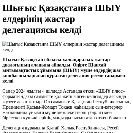
Шығыс Қазақстанға ШЫҰ
елдерінің жастар
делегациясы келді
Шығыс Қазақстан облысы халықаралық жастар
диалогының алаңына айналды. Өңірге Шанхай
ынтымақтастық ұйымына (ШЫҰ) мүше елдердің жас
көшбасшыларынан құралған делегация ресми сапармен
келді.
Сапар 2024 жылғы 4 шілдеде Астанада өткен «ШЫҰ плюс»
форматындағы саммитте қол жеткізілген келісімдер аясында
жүзеге асып жатыр. Ол саммитте Қазақстан Республикасының
Президенті Қасым-Жомарт Тоқаев жаһандық сын-қатерлер
жағдайында ұйымға мүше мемлекеттердің бірлігі мен
бірлескен күш-жігерінің маңыздылығын атап өткен болатын.
Делегация құрамына Қытай Халық Республикасы, Ресей