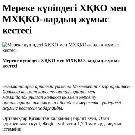
Мереке күніндегі ХҚКО мен
МХҚКО-лардың жұмыс
кестесі
М
ереке
күніндегі
ХҚКО мен МХҚКО-лардың
жұмыс
кестесі
«Азаматтарға арналған үкімет» Мемлекеттік корпорациясы
Халыққа қызмет көрсету орталықтары мен
мамандандырылған халыққа қызмет көрсету
орталықтарының мамыр айындағы мерекелік күндердегі
жұмыс кестесін хабарлайды.
Орталықтар Қазақстан халқының бірлігі күні, Отан
қорғаушылар күні, Жеңіс күні, яғни 1,7,9 мамырда жұмыс
істемейді.