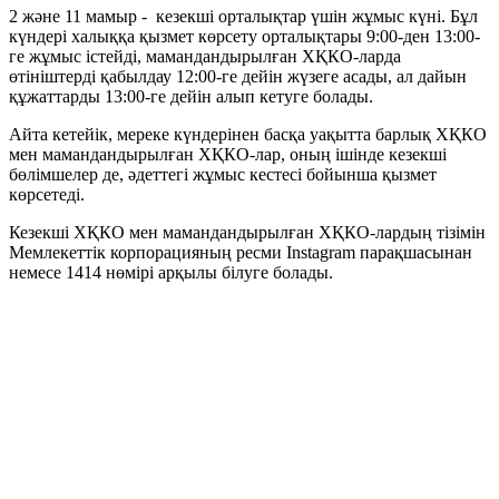
2 және 11 мамыр - кезекші орталықтар үшін жұмыс күні. Бұл
күндері халыққа қызмет көрсету орталықтары 9:00-ден 13:00-
ге жұмыс істейді, мамандандырылған ХҚКО-ларда
өтініштерді қабылдау 12:00-ге дейін жүзеге асады, ал дайын
құжаттарды 13:00-ге дейін алып кетуге болады.
Айта кетейік, мереке күндерінен басқа уақытта барлық ХҚКО
мен мамандандырылған ХҚКО-лар, оның ішінде кезекші
бөлімшелер де, әдеттегі жұмыс кестесі бойынша қызмет
көрсетеді.
Кезекші ХҚКО мен мамандандырылған ХҚКО-лардың тізімін
Мемлекеттік корпорацияның ресми Instagram парақшасынан
немесе 1414 нөмірі арқылы білуге болады.