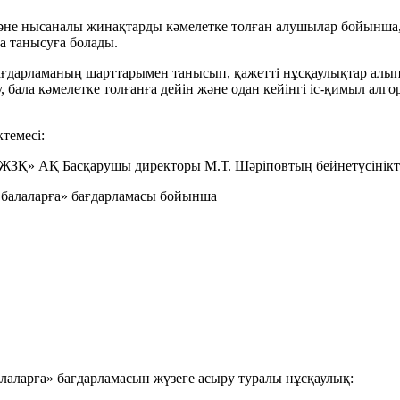
әне нысаналы жинақтарды кәмелетке толған алушылар бойынша,
а танысуға болады.
ғдарламаның шарттарымен танысып, қажетті нұсқаулықтар алып,
у, бала кәмелетке толғанға дейін және одан кейінгі іс-қимыл 
темесі:
ЖЗҚ» АҚ Басқарушы директоры М.Т. Шәріповтың бейнетүсінікте
 балаларға» бағдарламасы бойынша
алаларға» бағдарламасын жүзеге асыру туралы нұсқаулық: