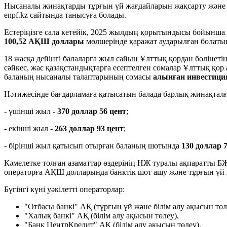
Нысаналы жинақтарды тұрғын үй жағдайларын жақсарту және (не
enpf.kz сайтында танысуға болады.
Естеріңізге сала кетейік, 2025 жылдың қорытындысы бойынша 
100,52 АҚШ доллары
мөлшерінде қаражат аударылған болаты
18 жасқа дейінгі балаларға жыл сайын Ұлттық қордан бөлінеті
сәйкес, жас қазақстандықтарға есептелген сомалар Ұлттық қо
баланың нысаналы талаптарының сомасы
алынған инвестиция
Нәтижесінде бағдарламаға қатысатын балада барлық жинақта
- үшінші жыл -
370 доллар 56 цент
;
- екінші жыл -
263 доллар 93 цент
;
- бірінші жыл қатысып отырған баланың шотында
130 доллар 
Кәмелетке толған азаматтар өздерінің НЖ туралы ақпаратты БЖ
операторға АҚШ долларында банктік шот ашу және тұрғын үй жа
Бүгінгі күні уәкілетті операторлар:
"Отбасы банкі" АҚ (тұрғын үй және білім алу ақысын төл
"Халық банкі" АҚ (білім алу ақысын төлеу),
"Банк ЦентрКредит" АҚ (білім алу ақысын төлеу).