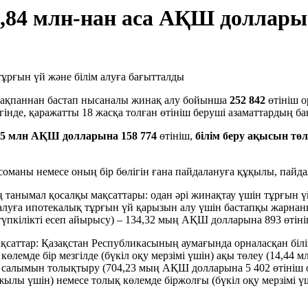
1,84 млн-нан аса АҚШ доллары 
ақпаннан бастап нысаналы жинақ алу бойынша
252 842
өтініш 
егінде, қаражатты 18 жасқа толған өтініш беруші азаматтардың ба
35 млн
АҚШ долларына
158 774
өтініш,
білім беру ақысын төл
 соманы немесе оның бір бөлігін ғана пайдалануға құқылы, па
 танымал қосалқы мақсаттары: одан әрі жинақтау үшін тұрғын
луға ипотекалық тұрғын үй қарызын алу үшін бастапқы жарнаны
үпкілікті есеп айырысу) – 134,32 мың АҚШ долларына 893 өтіні
қсаттар: Қазақстан Республикасының аумағында орналасқан біл
көлемде бір мезгілде (бүкіл оқу мерзімі үшін) ақы төлеу (14,44
 салымын толықтыру (704,23 мың АҚШ долларына 5 402 өтініш о
 жылы үшін) немесе толық көлемде біржолғы (бүкіл оқу мерзімі 