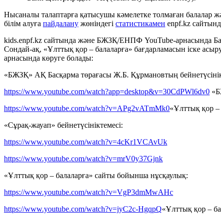
Нысаналы талаптарға қатысушы кәмелетке толмаған балалар ж
білім алуға
пайдалану
жөніндегі
статистикамен
enpf.kz сайтынд
kids.enpf.kz сайтында және БЖЗҚ/ЕНПФ YouTube-арнасында Ба
Сондай-ақ, «Ұлттық қор – балаларға» бағдарламасын іске асыр
арнасында көруге болады:
«БЖЗҚ» АҚ Басқарма төрағасы Ж.Б. Құрмановтың бейнетүсінік
https://www.youtube.com/watch?app=desktop&v=30CdPWl6dv0
«Б
https://www.youtube.com/watch?v=APg2vATmMk0
«Ұлттық қор –
«Сұрақ-жауап» бейнетүсініктемесі:
https://www.youtube.com/watch?v=4cKr1VCAvUk
https://www.youtube.com/watch?v=mrV0y37Gjnk
«Ұлттық қор – балаларға» сайты бойынша нұсқаулық:
https://www.youtube.com/watch?v=VgP3dmMwAHc
https://www.youtube.com/watch?v=jyC2c-HgqpQ
«Ұлттық қор – б