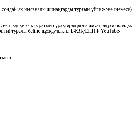
 сондай-ақ нысаналы жинақтарды тұрғын үйге және (немесе)
 өзіңізді қызықтыратын сұрақтарыңызға жауап алуға болады.
алгоритмі туралы бейне нұсқаулықты БЖЗҚ/ЕНПФ YouTube-
месі: