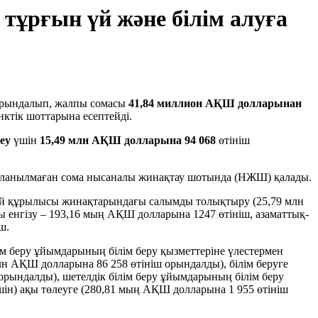
тұрғын үй және білім алуға
орындалып, жалпы сомасы
41,84 миллион АҚШ долларынан
нктік шоттарына есептейді.
еу
үшін
15,49 млн
АҚШ долларына
94 068
өтініш
йдаланылмаған сома нысаналы жинақтау шотында (НЖШ) қалады.
 үй құрылысы жинақтарындағы салымды толықтыру (25,79 млн
 енгізу – 193,16 мың АҚШ долларына 1247 өтініш, азаматтық-
ш.
ім беру ұйымдарының білім беру қызметтеріне үлестермен
 млн АҚШ долларына 86 258 өтініш орындалды), білім беруге
рындалды), шетелдік білім беру ұйымдарының білім беру
үшін) ақы төлеуге (280,81 мың АҚШ долларына 1 955 өтініш