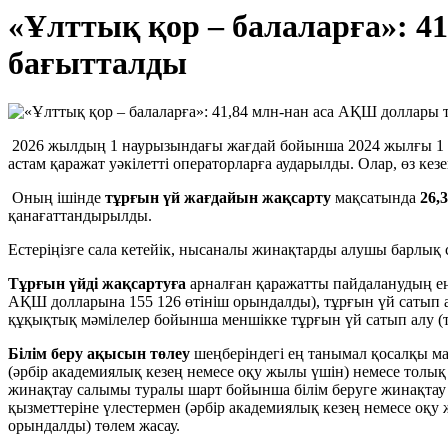
«Ұлттық қор – балаларға»: 4
бағытталды
2026 жылдың 1 наурызындағы жағдай бойынша 2024 жылғы 1 
астам қаражат уәкілетті операторларға аударылды. Олар, өз кез
Оның ішінде
тұрғын үй жағдайын жақсарту
мақсатында
26,
қанағаттандырылды.
Естеріңізге сала кетейік, нысаналы жинақтарды алушы барлық
Тұрғын үйді жақсартуға
арналған қаражатты пайдаланудың ең
АҚШ долларына 155 126 өтініш орындалды), тұрғын үй сатып а
құқықтық мәмілелер бойынша меншікке тұрғын үй сатып алу (т
Білім беру ақысын төлеу
шеңберіндегі ең танымал қосалқы ма
(әрбір академиялық кезең немесе оқу жылы үшін) немесе толық 
жинақтау салымы туралы шарт бойынша білім беруге жинақтау
қызметтеріне үлестермен (әрбір академиялық кезең немесе оқу
орындалды) төлем жасау.