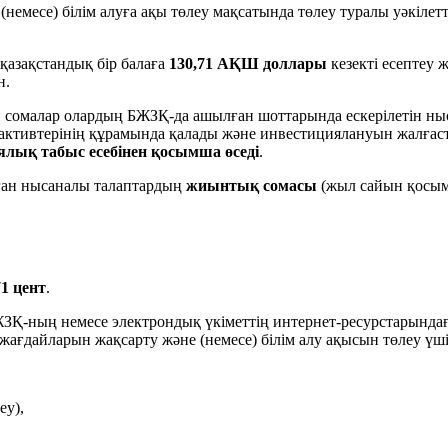
месе) білім алуға ақы төлеу мақсатында төлеу туралы уәкілетті
қазақстандық бір балаға
130,71 АҚШ доллары
кезекті есептеу 
н.
н сомалар олардың БЖЗҚ-да ашылған шоттарында ескерілетін ныса
р активтерінің құрамында қалады және инвестициялануын жалғас
лық табыс есебінен қосымша өседі
.
лған нысаналы талаптардың
жиынтық сомасы
(жыл сайын қосымш
71 цент
.
ЗҚ-ның немесе электрондық үкіметтің интернет-ресурстарындағы 
ғдайларын жақсарту және (немесе) білім алу ақысын төлеу үшін
еу),