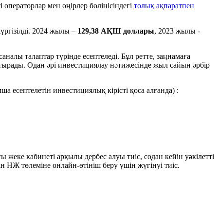
 операторлар мен өңірлер бөлінісіндегі
толық ақпаратпен
жүргізілді. 2024 жылы –
129,38 АҚШ доллары
, 2023 жылы -
налы талаптар түрінде есептеледі. Бұл ретте, заңнамаға
тырады. Одан әрі инвестициялау нәтижесінде жыл сайын әрбір
а есептелетін инвестициялық кірісті қоса алғанда) :
жеке кабинеті арқылы дербес алуы тиіс, содан кейін уәкілетті
 НЖ төлеміне онлайн-өтініш беру үшін жүгінуі тиіс.