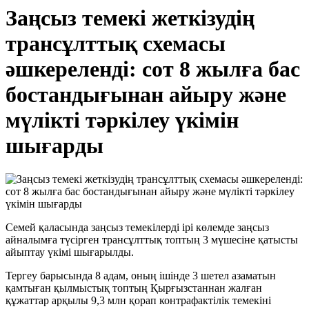
Заңсыз темекі жеткізудің
трансұлттық схемасы
әшкереленді: сот 8 жылға бас
бостандығынан айыру және
мүлікті тәркілеу үкімін
шығарды
Семей қаласында заңсыз темекілерді ірі көлемде заңсыз
айналымға түсірген трансұлттық топтың 3 мүшесіне қатысты
айыптау үкімі шығарылды.
Тергеу барысында 8 адам, оның ішінде 3 шетел азаматын
қамтыған қылмыстық топтың Қырғызстаннан жалған
құжаттар арқылы 9,3 млн қорап контрафактілік темекіні