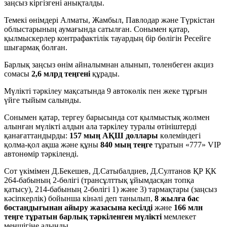
заңсыз кіргізгені анықталды.
Темекі өнімдері Алматы, Жамбыл, Павлодар және Түркістан
облыстарының аумағында сатылған. Сонымен қатар,
қылмыскерлер контрафактілік тауардың бір бөлігін Ресейге
шығармақ болған.
Барлық заңсыз өнім айналымнан алынып, төленбеген акциз
сомасы
2,6 м
лрд
теңгені
құрады.
Мүлікті тәркілеу мақсатында 9 автокөлік пен жеке тұрғын
үйге тыйым салынды.
Сонымен қатар, тергеу барысында сот қылмыстық жолмен
алынған мүлікті алдын ала тәркілеу туралы өтініштерді
қанағаттандырды:
157 мың АҚШ доллары
көлеміндегі
қолма-қол ақша және құны
840 мың теңге
тұратын «777» VIP
автонөмір тәркіленді.
Сот үкімімен Д.Бекешев, Д.Сатыбалдиев, Д.Султанов ҚР ҚК
264-бабының 2-бөлігі (трансұлттық ұйымдасқан топқа
қатысу), 214-бабының 2-бөлігі 1) және 3) тармақтары (заңсыз
кәсіпкерлік) бойынша кінәлі деп танылып,
8 жылға бас
бостандығынан айыру жазасына
кесілді
және
166
млн
теңге тұратын барлық тәркіленген мүлікті
мемлекет
меншігіне алынды.