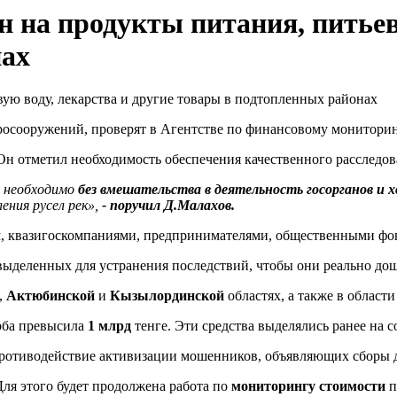
 на продукты питания, питьеву
нах
дросооружений, проверят в Агентстве по финансовому мониторин
 Он отметил необходимость обеспечения качественного расследов
 необходимо
без вмешательства в деятельность госорганов и х
ения русел рек»,
- поручил Д.Малахов.
, квазигоскомпаниями, предпринимателями, общественными ф
выделенных для устранения последствий, чтобы они реально до
,
Актюбинской
и
Кызылординской
областях, а также в област
рба превысила
1 млрд
тенге. Эти средства выделялись ранее на 
 противодействие активизации мошенников, объявляющих сборы 
Для этого будет продолжена работа по
мониторингу стоимости
п