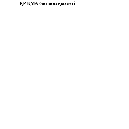
ҚР ҚМА баспасөз қызметі