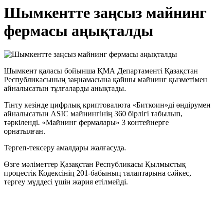
Шымкентте заңсыз майнинг
фермасы аңықталды
Шымкент қаласы бойынша ҚМА Департаменті Қазақстан
Республикасының заңнамасына қайшы майнинг қызметімен
айналысатын тұлғаларды анықтады.
Тінту кезінде цифрлық криптовалюта «Биткоин»ді өндірумен
айналысатын ASIC майнингінің 360 бірлігі табылып,
тәркіленді. «Майнинг фермалары» 3 контейнерге
орнатылған.
Тергеп-тексеру амалдары жалғасуда.
Өзге мәліметтер Қазақстан Республикасы Қылмыстық
процестік Кодексінің 201-бабының талаптарына сәйкес,
тергеу мүддесі үшін жария етілмейді.