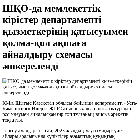
ШҚО-да мемлекеттік
кірістер департаменті
қызметкерінің қатысуымен
қолма-қол ақшаға
айналдыру схемасы
әшкереленді
ҚМА Шығыс Қазақстан облысы бойынша департаменті «Усть-
Каменогорск Инерт» ЖШС атынан жалған шот-фактуралар
рәсімдеумен айналысқан бір топ тұлғаның заңсыз әрекетін
тоқтатты.
Тергеу амалдарына сай, 2023 жылдың маусым-қыркүйек
айлары аралығында күдіктілер азаматтық-құқықтық