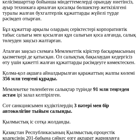
келісімшарттар бойынша міндеттемелерді орындау ниетінсіз,
ауыр техникаға арналған қосалқы бөлшектер жеткізілгені
туралы жалған бухгалтерлік құжаттарды жүйелі түрде
рәсімдеп отырған.
Бұл құжаттар арқылы олардың серіктестері корпоративтік
табыс салығы мен қосылған құн салығын қоса алғанда, салық
төлеуден заңсыз жалтарған.
Аталған заңсыз схемаға Мемлекеттік кірістер басқармасының
қызметкері де қатысқан. Ол салықтық бақылаудан кедергісіз
өту үшін қажетті жалған құжаттарды рәсімдеуге көмектескен.
Қолма-қол ақшаға айналдырылған қаражаттың жалпы көлемі
356 млн теңгені құрады.
Мемлекетке төленбеген салықтар түрінде
91 млн теңгеден
астам
ірі залал келтірілген.
Сот санкциясымен күдіктілердің
3 пәтері мен бір
автокөлігіне тыйым салынды.
Қылмыстық іс сотқа жолданды.
Қазақстан Республикасының Қылмыстық-процестік
кодексінің 201-бабына сәйкес өзге ақпарат жариялауға