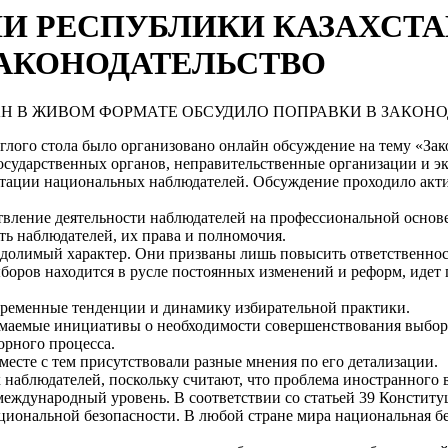
 РЕСПУБЛИКИ КАЗАХСТА
ЗАКОНОДАТЕЛЬСТВО
руглого стола было организовано онлайн обсуждение на тему «За
осударственных органов, неправительственные организации и э
тации национальных наблюдателей. Обсуждение проходило акти
вление деятельности наблюдателей на профессиональной основе
ть наблюдателей, их права и полномочия.
одолимый характер. Они призваны лишь повысить ответственност
боров находится в русле постоянных изменений и реформ, идет
овременные тенденции и динамику избирательной практики.
аемые инициативы о необходимости совершенствования выборно
орного процесса.
месте с тем присутствовали разные мнения по его детализации.
наблюдателей, поскольку считают, что проблема иностранного 
международный уровень. В соответствии со статьей 39 Констит
ациональной безопасности. В любой стране мира национальная бе