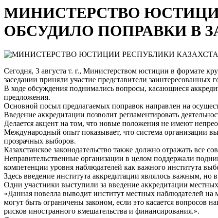
МИНИСТЕРСТВО ЮСТИЦИИ
ОБСУДИЛО ПОПРАВКИ В 
Сегодня, 3 августа т. г., Министерством юстиции в формате к
заседании приняли участие представители заинтересованных г
В ходе обсуждения поднимались вопросы, касающиеся аккреди
предложения.
Основной посыл предлагаемых поправок направлен на осущест
Введение аккредитации позволит регламентировать деятельнос
Делается акцент на том, что новые положения не имеют непре
Международный опыт показывает, что система организации вы
прозрачных выборов.
Казахстанское законодательство также должно отражать все с
Неправительственные организации в целом поддержали подним
компетенции уровня наблюдателей как важного института выб
Здесь введение института аккредитации являлось важным, но в
Одни участники выступили за введение аккредитации местных 
«Данная новелла выводит институт местных наблюдателей на 
могут быть ограничены законом, если это касается вопросов н
рисков иностранного вмешательства и финансирования.».