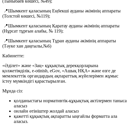
(Тыныбаев көшесі, №49);
📍Шымкент қаласының Еңбекші ауданы әкімінің аппараты
(Толстой көшесі, №119);
📍Шымкент қаласының Қаратау ауданы әкімінің аппараты
(Нұрсат тұрғын алабы, № 119);
📍Шымкент қаласының Тұран ауданы әкімінің аппараты
(Тәуке хан даңғылы,№6)
Кабинетте:
«Әділет» және «Заң» құқықтық дерекқорларына
қолжетімділік, e-otinish, eGov, «Ашық НҚА» және өзге де
мемлекеттік органдардың ақпараттық жүйелерімен жұмыс
істеу мүмкіндігі қарастырылған.
Мұнда сіз:
қолданыстағы нормативтік-құқықтық актілермен таныса
аласыз
онлайн өтініштер жолдай аласыз
қажетті құқықтық ақпаратты ыңғайлы форматта ала
аласыз.