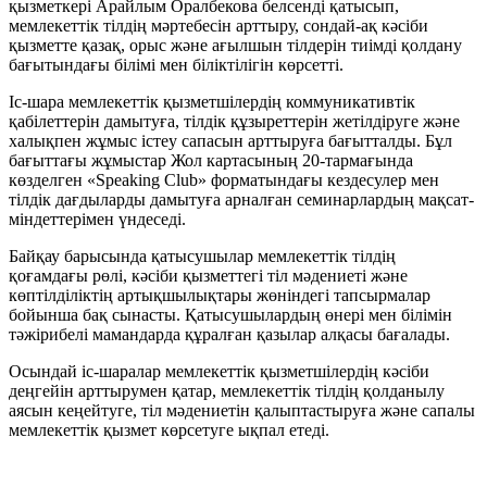
қызметкері Арайлым Оралбекова белсенді қатысып,
мемлекеттік тілдің мәртебесін арттыру, сондай-ақ кәсіби
қызметте қазақ, орыс және ағылшын тілдерін тиімді қолдану
бағытындағы білімі мен біліктілігін көрсетті.
Іс-шара мемлекеттік қызметшілердің коммуникативтік
қабілеттерін дамытуға, тілдік құзыреттерін жетілдіруге және
халықпен жұмыс істеу сапасын арттыруға бағытталды. Бұл
бағыттағы жұмыстар Жол картасының 20-тармағында
көзделген «Speaking Club» форматындағы кездесулер мен
тілдік дағдыларды дамытуға арналған семинарлардың мақсат-
міндеттерімен үндеседі.
Байқау барысында қатысушылар мемлекеттік тілдің
қоғамдағы рөлі, кәсіби қызметтегі тіл мәдениеті және
көптілділіктің артықшылықтары жөніндегі тапсырмалар
бойынша бақ сынасты. Қатысушылардың өнері мен білімін
тәжірибелі мамандарда құралған қазылар алқасы бағалады.
Осындай іс-шаралар мемлекеттік қызметшілердің кәсіби
деңгейін арттырумен қатар, мемлекеттік тілдің қолданылу
аясын кеңейтуге, тіл мәдениетін қалыптастыруға және сапалы
мемлекеттік қызмет көрсетуге ықпал етеді.