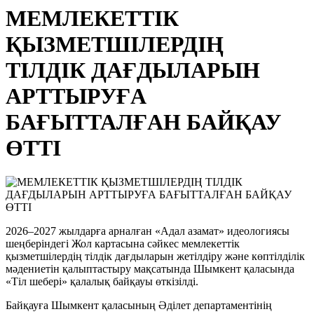
МЕМЛЕКЕТТІК
ҚЫЗМЕТШІЛЕРДІҢ
ТІЛДІК ДАҒДЫЛАРЫН
АРТТЫРУҒА
БАҒЫТТАЛҒАН БАЙҚАУ
ӨТТІ
2026–2027 жылдарға арналған «Адал азамат» идеологиясы
шеңберіндегі Жол картасына сәйкес мемлекеттік
қызметшілердің тілдік дағдыларын жетілдіру және көптілділік
мәдениетін қалыптастыру мақсатында Шымкент қаласында
«Тіл шебері» қалалық байқауы өткізілді.
Байқауға Шымкент қаласының Әділет департаментінің