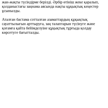
жан-жақты түсіндірме берілді. Әрбір өтініш жеке қаралып,
қолданыстағы заңнама аясында нақты құқықтық кеңестер
ұсынылды.
Аталған бастама сотталған азаматтардың құқықтық
сауаттылығын арттыруға, заң талаптарын түсінуге және
қоғамға қайта бейімделуіне құқықтық тұрғыда қолдау
көрсетуге бағытталды.