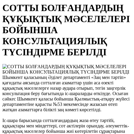
СОТТЫ БОЛҒАНДАРДЫҢ
ҚҰҚЫҚТЫҚ МӘСЕЛЕЛЕРІ
БОЙЫНША
КОНСУЛЬТАЦИЯЛЫҚ
ТҮСІНДІРМЕ БЕРІЛДІ
Шымкент қаласының Әділет департаменті «Заң мен тәртіп»
қағидаты аясында сотталған азаматтар үшін аса өзекті
құқықтық мәселелерге назар аудара отырып, тегін заңгерлік
консультация беру бағытында іс-шараларды өткізуде. Осыған
сәйкес Шымкент қаласы бойынша Қылмыстық-атқару жүйесі
департаментіне қарасты №53 мекемесінде жазасын өтеп
жатқан азаматтарға білікті заң көмегі көрсетілді.
Іс-шара барысында сотталғандардың жаза өтеу тәртібі,
құқықтары мен міндеттері, сот актілерін орындау, әлеуметтік-
құқықтық мәселелер бойынша жиі көтерілетін сұрақтарына