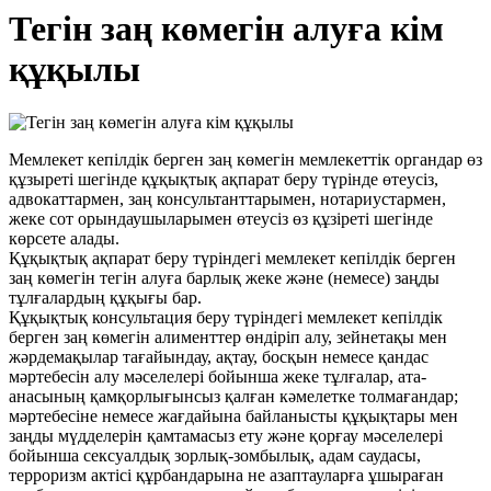
Тегін заң көмегін алуға кім
құқылы
Мемлекет кепілдік берген заң көмегін мемлекеттік органдар өз
құзыреті шегінде құқықтық ақпарат беру түрінде өтеусіз,
адвокаттармен, заң консультанттарымен, нотариустармен,
жеке сот орындаушыларымен өтеусіз өз құзіреті шегінде
көрсете алады.
Құқықтық ақпарат беру түріндегі мемлекет кепілдік берген
заң көмегін тегін алуға барлық жеке және (немесе) заңды
тұлғалардың құқығы бар.
Құқықтық консультация беру түріндегі мемлекет кепілдік
берген заң көмегін алименттер өндіріп алу, зейнетақы мен
жәрдемақылар тағайындау, ақтау, босқын немесе қандас
мәртебесін алу мәселелері бойынша жеке тұлғалар, ата-
анасының қамқорлығынсыз қалған кәмелетке толмағандар;
мәртебесіне немесе жағдайына байланысты құқықтары мен
заңды мүдделерін қамтамасыз ету және қорғау мәселелері
бойынша сексуалдық зорлық-зомбылық, адам саудасы,
терроризм актісі құрбандарына не азаптауларға ұшыраған