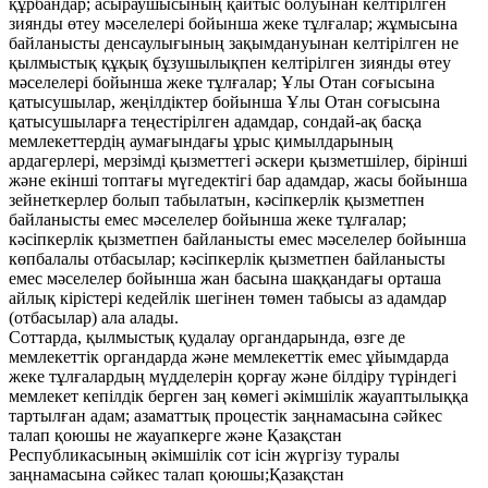
құрбандар; асыраушысының қайтыс болуынан келтірілген
зиянды өтеу мәселелері бойынша жеке тұлғалар; жұмысына
байланысты денсаулығының зақымдануынан келтірілген не
қылмыстық құқық бұзушылықпен келтірілген зиянды өтеу
мәселелері бойынша жеке тұлғалар; Ұлы Отан соғысына
қатысушылар, жеңілдіктер бойынша Ұлы Отан соғысына
қатысушыларға теңестірілген адамдар, сондай-ақ басқа
мемлекеттердің аумағындағы ұрыс қимылдарының
ардагерлері, мерзімді қызметтегі әскери қызметшілер, бірінші
және екінші топтағы мүгедектігі бар адамдар, жасы бойынша
зейнеткерлер болып табылатын, кәсіпкерлік қызметпен
байланысты емес мәселелер бойынша жеке тұлғалар;
кәсіпкерлік қызметпен байланысты емес мәселелер бойынша
көпбалалы отбасылар; кәсіпкерлік қызметпен байланысты
емес мәселелер бойынша жан басына шаққандағы орташа
айлық кірістері кедейлік шегінен төмен табысы аз адамдар
(отбасылар) ала алады.
Соттарда, қылмыстық қудалау органдарында, өзге де
мемлекеттік органдарда және мемлекеттік емес ұйымдарда
жеке тұлғалардың мүдделерін қорғау және білдіру түріндегі
мемлекет кепілдік берген заң көмегі әкімшілік жауаптылыққа
тартылған адам; азаматтық процестік заңнамасына сәйкес
талап қоюшы не жауапкерге және Қазақстан
Республикасының әкімшілік сот ісін жүргізу туралы
заңнамасына сәйкес талап қоюшы;
Қазақстан