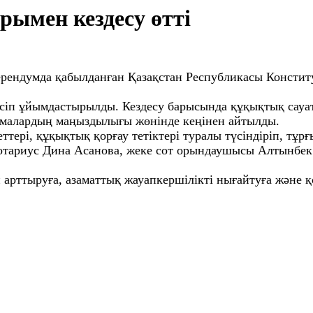
ымен кездесу өтті
рендумда қабылданған Қазақстан Республикасы Конституц
есіп ұйымдастырылды. Кездесу барысында құқықтық сауа
ормалардың маңыздылығы жөнінде кеңінен айтылды.
тері, құқықтық қорғау тетіктері туралы түсіндіріп, тұр
 нотариус Дина Асанова, жеке сот орындаушысы Алтынбе
арттыруға, азаматтық жауапкершілікті нығайтуға және қ