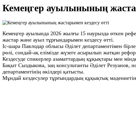
Кемеңгер ауылынының жастар
Кемеңгер ауылында 2026 жылғы 15 наурызда өткен рефе
жастар және ауыл тұрғындарымен кездесу өтті.
Іс-шара Павлодар облысы Әділет департаментімен бірл
рөлі, сондай-ақ елімізде жүзеге асырылып жатқан реф
Кездесуде спикерлер азаматтардың құқықтары мен міндет
Бақыт Сыздыкова, заң консультанты Әділет Резуанов,
департаментінің өкілдері қатысты.
Мұндай кездесулер тұрғындардың құқықтық мәдениетін 