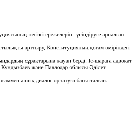
иясының негізгі ережелерін түсіндіруге арналған
ттылықты арттыру, Конституцияның қоғам өміріндегі
ғындардың сұрақтарына жауап берді. Іс-шараға адвокат
к Кундызбаев және Павлодар облысы Әділет
оғаммен ашық диалог орнатуға бағытталған.