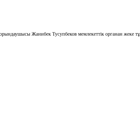
 орындаушысы Жанибек Тусупбеков мемлекеттік органан жеке тұл