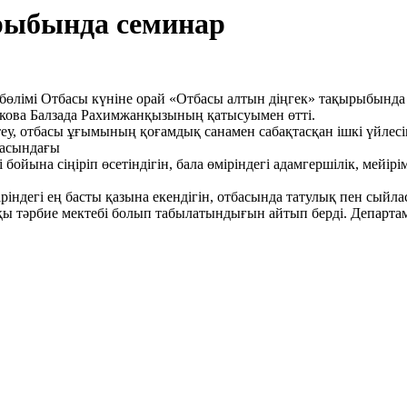
рыбында семинар
бөлімі Отбасы күніне орай «Отбасы алтын діңгек» тақырыбында
кова Балзада Рахимжанқызының қатысуымен өтті.
у, отбасы ұғымының қоғамдық санамен сабақтасқан ішкі үйлесі
басындағы
 бойына сіңіріп өсетіндігін, бала өміріндегі адамгершілік, мейір
ндегі ең басты қазына екендігін, отбасында татулық пен сыйлас
шқы тәрбие мектебі болып табылатындығын айтып берді. Департа