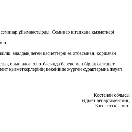
 семинар ұйымдастырды. Семинар кітапхана қызметкері
мін
імділік, адалдық деген қасиеттерді өз отбасынан, қоршаған
тық орын алса, ол отбасында береке мен бірлік салтанат
мент қызметкерлерінің көкейінде жүрген сұрақтарына жауап
Қостанай облысы
Әділет департаментінің
Баспасөз қызметі